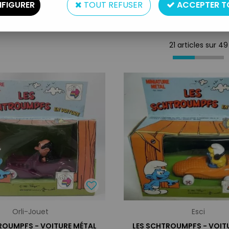
FIGURER
TOUT REFUSER
ACCEPTER T
21 articles sur
49
Orli-Jouet
Esci
ROUMPFS - VOITURE MÉTAL
LES SCHTROUMPFS - VOIT