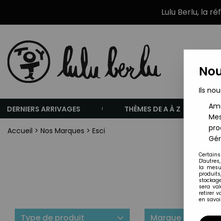
Lulu Berlu, la r
Nou
Ils nou
Amé
DERNIERS ARRIVAGES
THÈMES DE A À Z
Mes
pro
Accueil
>
Nos Marques
>
Esci
Gér
Certains
D'autres
la mesu
produits
stockage
sera va
retirer 
en savoir
Type de produit
Marque