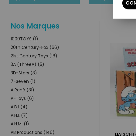
CON
Nos Marques
1000TOYS (1)
20th Century-Fox (66)
21st Century Toys (18)
3A (ThreeA) (5)
3D-Stars (3)
7-Seven (1)
A René (31)
A-Toys (6)
A.D.I (4)
A.H.I. (7)
A.H.M. (1)
AB Productions (146)
LES SCHT