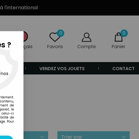
à l'international
0
0
s ?
Français
Favoris
Compte
Panier
ANDE
VENDEZ VOS JOUETS
CONTACT
 nos
entement.
 contenu,
ement de
areil, le
 celui-ci
ilité de
age. Pour
ilité
Trier par