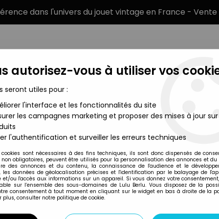
éférence dans l'univers du jouet vintage en France - Vente 
s autorisez-vous à utiliser vos cookie
s seront utiles pour :
liorer l'interface et les fonctionnalités du site
MARQUES
TYPE DE PRODUIT
PRÉCOMM
urer les campagnes marketing et proposer des mises à jour sur
duits
er l'authentification et surveiller les erreurs techniques
Esci
 cookies sont nécessaires à des fins techniques, ils sont donc dispensés de cons
, non obligatoires, peuvent être utilisés pour la personnalisation des annonces et du
re des annonces et du contenu, la connaissance de l'audience et le développ
, les données de géolocalisation précises et l'identification par le balayage de l'app
 et/ou l'accès aux informations sur un appareil. Si vous donnez votre consentement,
lable sur l’ensemble des sous-domaines de Lulu Berlu. Vous disposez de la possib
votre consentement à tout moment en cliquant sur le widget en bas à droite de la p
 plus, consulter notre politique de cookie.
Prix
Disponib