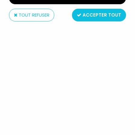
TOUT REFUSER
ACCEPTER TOUT
AGE
ALBATOR 78 - ALBUM COLLECTEUR DE VIGNETTES
AGE (COMPLET)
Non disponible