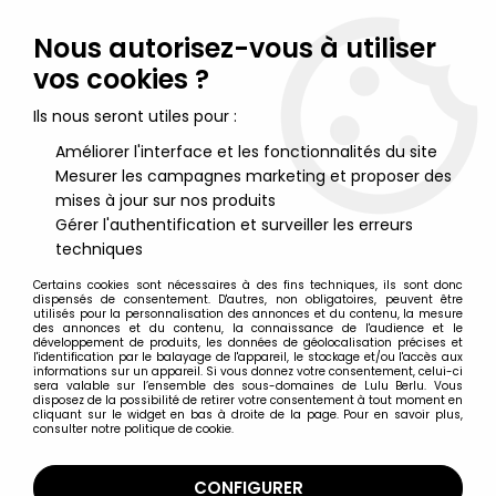
Lulu Berlu, la référence dans l'univers du jouet vintage en
France - Vente à l'international
Nous autorisez-vous à utiliser
vos cookies ?
0
Ils nous seront utiles pour :
Améliorer l'interface et les fonctionnalités du site
Mesurer les campagnes marketing et proposer des
Accueil
>
Nos Marques
>
AGE
mises à jour sur nos produits
Gérer l'authentification et surveiller les erreurs
AGE
techniques
Certains cookies sont nécessaires à des fins techniques, ils sont donc
dispensés de consentement. D'autres, non obligatoires, peuvent être
utilisés pour la personnalisation des annonces et du contenu, la mesure
des annonces et du contenu, la connaissance de l'audience et le
développement de produits, les données de géolocalisation précises et
TRIER & FILTRER
l'identification par le balayage de l'appareil, le stockage et/ou l'accès aux
informations sur un appareil. Si vous donnez votre consentement, celui-ci
sera valable sur l’ensemble des sous-domaines de Lulu Berlu. Vous
disposez de la possibilité de retirer votre consentement à tout moment en
21 articles sur
23
cliquant sur le widget en bas à droite de la page. Pour en savoir plus,
consulter notre politique de cookie.
CONFIGURER