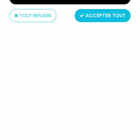
TOUT REFUSER
ACCEPTER TOUT
Roda France
BOULI - BOULI CRAPAHUTE - FIGURINE PVC RODA
VOISINS
Non disponible