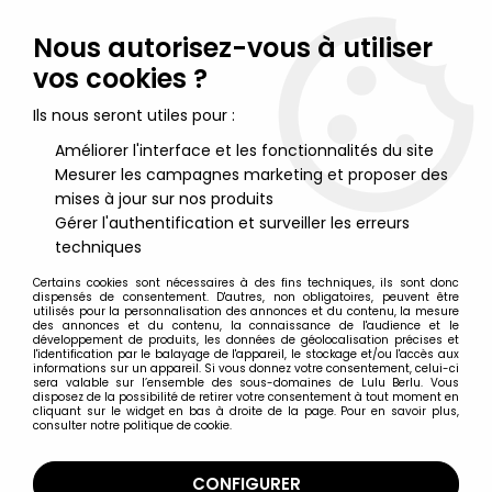
Lulu Berlu, la référence dans l'univers du jouet vintage en
France - Vente à l'international
Nous autorisez-vous à utiliser
vos cookies ?
0
Ils nous seront utiles pour :
Améliorer l'interface et les fonctionnalités du site
Mesurer les campagnes marketing et proposer des
Accueil
>
Nos Marques
>
Roda France
mises à jour sur nos produits
Gérer l'authentification et surveiller les erreurs
Roda France
techniques
Certains cookies sont nécessaires à des fins techniques, ils sont donc
dispensés de consentement. D'autres, non obligatoires, peuvent être
utilisés pour la personnalisation des annonces et du contenu, la mesure
des annonces et du contenu, la connaissance de l'audience et le
développement de produits, les données de géolocalisation précises et
TRIER & FILTRER
l'identification par le balayage de l'appareil, le stockage et/ou l'accès aux
informations sur un appareil. Si vous donnez votre consentement, celui-ci
sera valable sur l’ensemble des sous-domaines de Lulu Berlu. Vous
disposez de la possibilité de retirer votre consentement à tout moment en
21 articles sur
30
cliquant sur le widget en bas à droite de la page. Pour en savoir plus,
consulter notre politique de cookie.
CONFIGURER