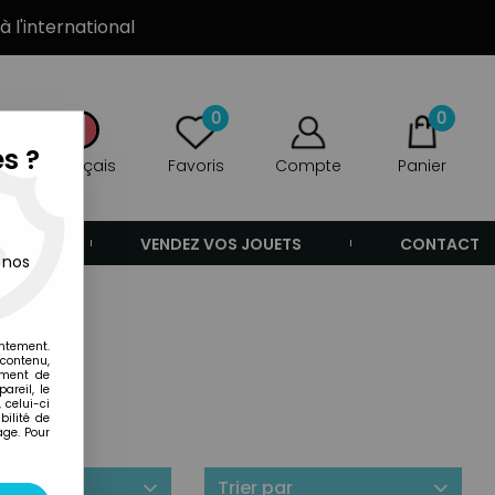
à l'international
0
0
s ?
Français
Favoris
Compte
Panier
ANDE
VENDEZ VOS JOUETS
CONTACT
 nos
entement.
 contenu,
ement de
areil, le
 celui-ci
ilité de
age. Pour
ilité
Trier par