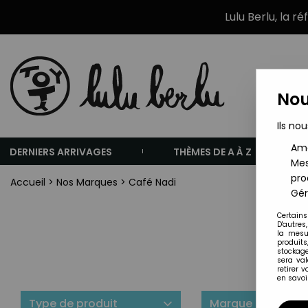
Lulu Berlu, la r
Nou
Ils nou
Amé
DERNIERS ARRIVAGES
THÈMES DE A À Z
Mes
pro
Accueil
>
Nos Marques
>
Café Nadi
Gér
Certains
D'autres
la mesu
produits
stockage
sera va
retirer 
en savoir
Type de produit
Marque