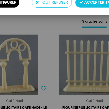
FIGURER
TOUT REFUSER
ACCEPTER T
13 articles sur
13
Café Nadi
Café Nadi
PUBLICITAIRE CAFÉ NADI - LE
FIGURINE PUBLICITAIRE CAFÉ