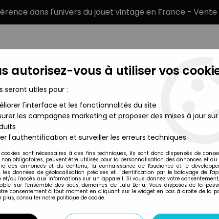
éférence dans l'univers du jouet vintage en France - Vente 
s autorisez-vous à utiliser vos cookie
s seront utiles pour :
liorer l'interface et les fonctionnalités du site
MARQUES
TYPE DE PRODUIT
PRÉCOMM
urer les campagnes marketing et proposer des mises à jour sur
duits
er l'authentification et surveiller les erreurs techniques
Café Nadi
 cookies sont nécessaires à des fins techniques, ils sont donc dispensés de cons
, non obligatoires, peuvent être utilisés pour la personnalisation des annonces et du
re des annonces et du contenu, la connaissance de l'audience et le développ
, les données de géolocalisation précises et l'identification par le balayage de l'app
 et/ou l'accès aux informations sur un appareil. Si vous donnez votre consentement,
lable sur l’ensemble des sous-domaines de Lulu Berlu. Vous disposez de la possib
votre consentement à tout moment en cliquant sur le widget en bas à droite de la p
 plus, consulter notre politique de cookie.
Prix
Disponib