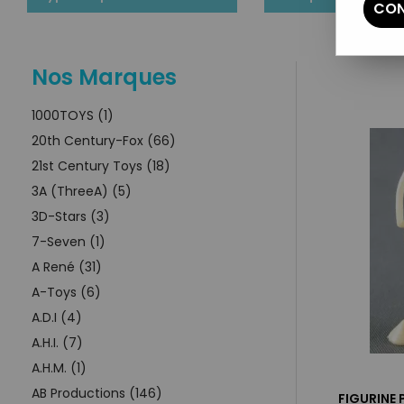
CON
Nos Marques
1000TOYS (1)
20th Century-Fox (66)
21st Century Toys (18)
3A (ThreeA) (5)
3D-Stars (3)
7-Seven (1)
A René (31)
A-Toys (6)
A.D.I (4)
A.H.I. (7)
A.H.M. (1)
AB Productions (146)
FIGURINE 