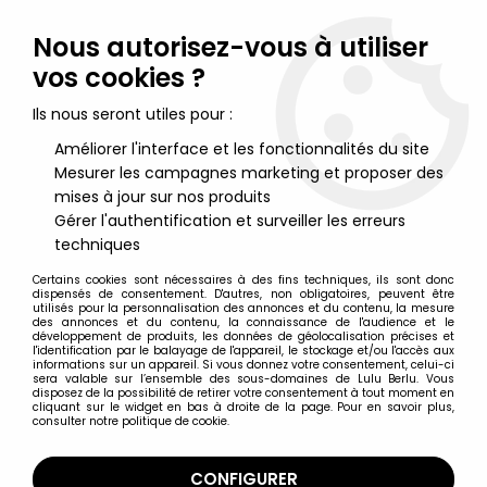
Lulu Berlu, la référence dans l'univers du jouet vintage en
France - Vente à l'international
Nous autorisez-vous à utiliser
vos cookies ?
0
Ils nous seront utiles pour :
Améliorer l'interface et les fonctionnalités du site
Mesurer les campagnes marketing et proposer des
Accueil
>
Nos Marques
>
Archie Comics
mises à jour sur nos produits
Gérer l'authentification et surveiller les erreurs
Archie Comics
techniques
Certains cookies sont nécessaires à des fins techniques, ils sont donc
dispensés de consentement. D'autres, non obligatoires, peuvent être
utilisés pour la personnalisation des annonces et du contenu, la mesure
des annonces et du contenu, la connaissance de l'audience et le
développement de produits, les données de géolocalisation précises et
TRIER & FILTRER
l'identification par le balayage de l'appareil, le stockage et/ou l'accès aux
informations sur un appareil. Si vous donnez votre consentement, celui-ci
sera valable sur l’ensemble des sous-domaines de Lulu Berlu. Vous
disposez de la possibilité de retirer votre consentement à tout moment en
4 articles sur
4
cliquant sur le widget en bas à droite de la page. Pour en savoir plus,
consulter notre politique de cookie.
CONFIGURER