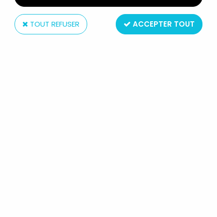
TOUT REFUSER
ACCEPTER TOUT
Archie Comics
BD - ARCHIE ADVENTURE SERIES - MANTECH
ROBOT WARRIORS #1
En stock
14,99 €