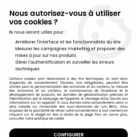
Lulu Berlu, la référence dans l'univers du jouet vintage en
France - Vente à l'international
Nous autorisez-vous à utiliser
vos cookies ?
0
Ils nous seront utiles pour :
Améliorer l'interface et les fonctionnalités du site
Mesurer les campagnes marketing et proposer des
Accueil
>
Nos Marques
>
Airmodel
mises à jour sur nos produits
Gérer l'authentification et surveiller les erreurs
Airmodel
techniques
Certains cookies sont nécessaires à des fins techniques, ils sont donc
dispensés de consentement. D'autres, non obligatoires, peuvent être
utilisés pour la personnalisation des annonces et du contenu, la mesure
des annonces et du contenu, la connaissance de l'audience et le
développement de produits, les données de géolocalisation précises et
TRIER & FILTRER
l'identification par le balayage de l'appareil, le stockage et/ou l'accès aux
informations sur un appareil. Si vous donnez votre consentement, celui-ci
sera valable sur l’ensemble des sous-domaines de Lulu Berlu. Vous
disposez de la possibilité de retirer votre consentement à tout moment en
1 article sur
1
cliquant sur le widget en bas à droite de la page. Pour en savoir plus,
consulter notre politique de cookie.
CONFIGURER