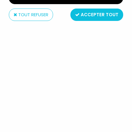
TOUT REFUSER
ACCEPTER TOUT
Airmodel
AIRMODEL 195 - WW2 RUSSE YAKOVLEV YAK 15 KIIT
CONVERSION THERMOFORMÉ POUR AIRFIX YAK-9
1/72 NEUF
En stock
9,99 €
1 article sur
1