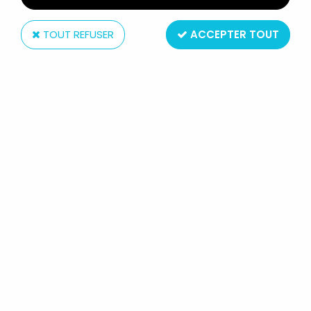
TOUT REFUSER
ACCEPTER TOUT
GF
LOONEY TUNES - FIGURINE PRÉMIUM
MONOCHROME GF - SÉRIE COMPLÈTE DE 20
FIGURINES
Non disponible