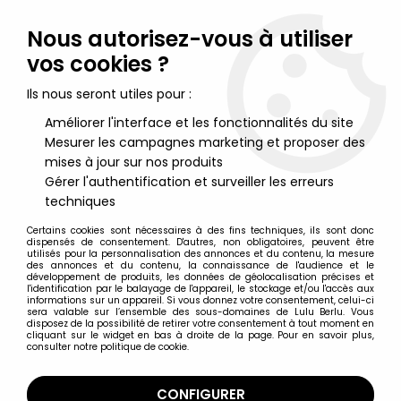
Lulu Berlu, la référence dans l'univers du jouet vintage en
France - Vente à l'international
Nous autorisez-vous à utiliser
vos cookies ?
0
Ils nous seront utiles pour :
Améliorer l'interface et les fonctionnalités du site
Mesurer les campagnes marketing et proposer des
Accueil
>
Nos Marques
>
GF
mises à jour sur nos produits
Gérer l'authentification et surveiller les erreurs
GF
techniques
Certains cookies sont nécessaires à des fins techniques, ils sont donc
dispensés de consentement. D'autres, non obligatoires, peuvent être
utilisés pour la personnalisation des annonces et du contenu, la mesure
des annonces et du contenu, la connaissance de l'audience et le
développement de produits, les données de géolocalisation précises et
TRIER & FILTRER
l'identification par le balayage de l'appareil, le stockage et/ou l'accès aux
informations sur un appareil. Si vous donnez votre consentement, celui-ci
sera valable sur l’ensemble des sous-domaines de Lulu Berlu. Vous
disposez de la possibilité de retirer votre consentement à tout moment en
21 articles sur
47
cliquant sur le widget en bas à droite de la page. Pour en savoir plus,
consulter notre politique de cookie.
CONFIGURER