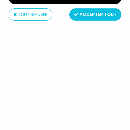
TOUT REFUSER
ACCEPTER TOUT
Avon
JOHN WAYNE (EST BOB SETON DANS DARK
COMMANDO) - FIGURINE EN CÉRAMIQUE - AVON
IMAGE OF HOLLYWOOD
Non disponible