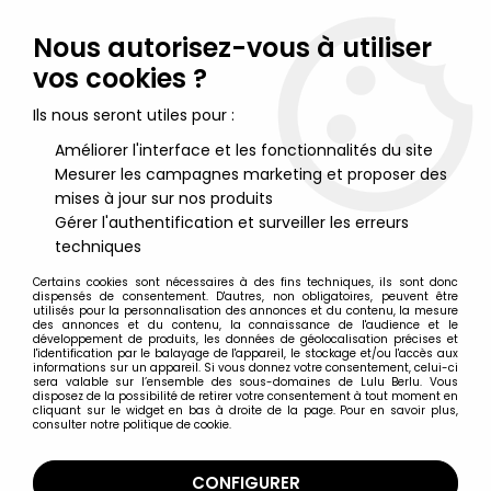
Lulu Berlu, la référence dans l'univers du jouet vintage en
France - Vente à l'international
Nous autorisez-vous à utiliser
vos cookies ?
0
Ils nous seront utiles pour :
Améliorer l'interface et les fonctionnalités du site
Mesurer les campagnes marketing et proposer des
Accueil
>
Nos Marques
>
Avon
mises à jour sur nos produits
Gérer l'authentification et surveiller les erreurs
Avon
techniques
Certains cookies sont nécessaires à des fins techniques, ils sont donc
dispensés de consentement. D'autres, non obligatoires, peuvent être
utilisés pour la personnalisation des annonces et du contenu, la mesure
des annonces et du contenu, la connaissance de l'audience et le
développement de produits, les données de géolocalisation précises et
TRIER & FILTRER
l'identification par le balayage de l'appareil, le stockage et/ou l'accès aux
informations sur un appareil. Si vous donnez votre consentement, celui-ci
sera valable sur l’ensemble des sous-domaines de Lulu Berlu. Vous
disposez de la possibilité de retirer votre consentement à tout moment en
7 articles sur
7
cliquant sur le widget en bas à droite de la page. Pour en savoir plus,
consulter notre politique de cookie.
CONFIGURER