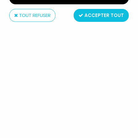
TOUT REFUSER
ACCEPTER TOUT
Aldimport
GOLDORAK - BOUTEILLE DE SAVON BAIN
MOUSSANT - ALDIMPORT 1979
Non disponible