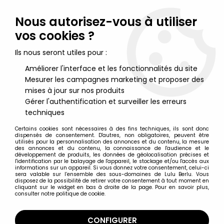
Lulu Berlu, la référence dans l'univers du jouet vintage en
France - Vente à l'international
Nous autorisez-vous à utiliser
vos cookies ?
0
Ils nous seront utiles pour :
Améliorer l'interface et les fonctionnalités du site
Mesurer les campagnes marketing et proposer des
Accueil
>
Nos Marques
>
Aldimport
mises à jour sur nos produits
Gérer l'authentification et surveiller les erreurs
Aldimport
techniques
Certains cookies sont nécessaires à des fins techniques, ils sont donc
dispensés de consentement. D'autres, non obligatoires, peuvent être
utilisés pour la personnalisation des annonces et du contenu, la mesure
des annonces et du contenu, la connaissance de l'audience et le
développement de produits, les données de géolocalisation précises et
TRIER & FILTRER
l'identification par le balayage de l'appareil, le stockage et/ou l'accès aux
informations sur un appareil. Si vous donnez votre consentement, celui-ci
sera valable sur l’ensemble des sous-domaines de Lulu Berlu. Vous
disposez de la possibilité de retirer votre consentement à tout moment en
1 article sur
1
cliquant sur le widget en bas à droite de la page. Pour en savoir plus,
consulter notre politique de cookie.
CONFIGURER