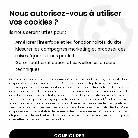
Lulu Berlu, la référence dans l'univers du jouet vintage en
France - Vente à l'international
Nous autorisez-vous à utiliser
vos cookies ?
0
Ils nous seront utiles pour :
Améliorer l'interface et les fonctionnalités du site
Mesurer les campagnes marketing et proposer des
Accueil
>
Nos Marques
>
Pocher
mises à jour sur nos produits
Gérer l'authentification et surveiller les erreurs
Pocher
techniques
Certains cookies sont nécessaires à des fins techniques, ils sont donc
dispensés de consentement. D'autres, non obligatoires, peuvent être
utilisés pour la personnalisation des annonces et du contenu, la mesure
des annonces et du contenu, la connaissance de l'audience et le
développement de produits, les données de géolocalisation précises et
TRIER & FILTRER
l'identification par le balayage de l'appareil, le stockage et/ou l'accès aux
informations sur un appareil. Si vous donnez votre consentement, celui-ci
sera valable sur l’ensemble des sous-domaines de Lulu Berlu. Vous
disposez de la possibilité de retirer votre consentement à tout moment en
1 article sur
1
cliquant sur le widget en bas à droite de la page. Pour en savoir plus,
consulter notre politique de cookie.
CONFIGURER