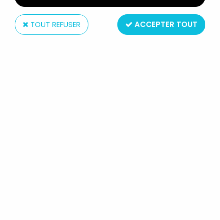
TOUT REFUSER
ACCEPTER TOUT
Pocher
POCHER TORINO C/04 - WW1 CANON DE
CAMPAGNE KRUPP 75MM 1/20 NEUF BOITE
Non disponible