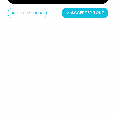
TOUT REFUSER
ACCEPTER TOUT
Locoape
MOTÖRHEAD - LEMMY KILMISTER "RICKENBACKER
GUITAR CROSS" - FIGURINE ARTICULÉE LOCOAPE
Non disponible