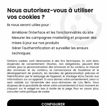
Lulu Berlu, la référence dans l'univers du jouet vintage en
France - Vente à l'international
Nous autorisez-vous à utiliser
vos cookies ?
0
Ils nous seront utiles pour :
Améliorer l'interface et les fonctionnalités du site
Mesurer les campagnes marketing et proposer des
Accueil
>
Nos Marques
>
Locoape
mises à jour sur nos produits
Gérer l'authentification et surveiller les erreurs
Locoape
techniques
Certains cookies sont nécessaires à des fins techniques, ils sont donc
dispensés de consentement. D'autres, non obligatoires, peuvent être
utilisés pour la personnalisation des annonces et du contenu, la mesure
des annonces et du contenu, la connaissance de l'audience et le
développement de produits, les données de géolocalisation précises et
TRIER & FILTRER
l'identification par le balayage de l'appareil, le stockage et/ou l'accès aux
informations sur un appareil. Si vous donnez votre consentement, celui-ci
sera valable sur l’ensemble des sous-domaines de Lulu Berlu. Vous
disposez de la possibilité de retirer votre consentement à tout moment en
2 articles sur
2
cliquant sur le widget en bas à droite de la page. Pour en savoir plus,
consulter notre politique de cookie.
CONFIGURER