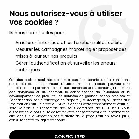
Lulu Berlu, la référence dans l'univers du jouet vintage en
France - Vente à l'international
Nous autorisez-vous à utiliser
vos cookies ?
0
Ils nous seront utiles pour :
Améliorer l'interface et les fonctionnalités du site
Mesurer les campagnes marketing et proposer des
Accueil
>
Nos Marques
>
Canal Plus / Studio Canal
mises à jour sur nos produits
Gérer l'authentification et surveiller les erreurs
Canal Plus / Studio Canal
techniques
Certains cookies sont nécessaires à des fins techniques, ils sont donc
dispensés de consentement. D'autres, non obligatoires, peuvent être
utilisés pour la personnalisation des annonces et du contenu, la mesure
des annonces et du contenu, la connaissance de l'audience et le
développement de produits, les données de géolocalisation précises et
TRIER & FILTRER
l'identification par le balayage de l'appareil, le stockage et/ou l'accès aux
informations sur un appareil. Si vous donnez votre consentement, celui-ci
sera valable sur l’ensemble des sous-domaines de Lulu Berlu. Vous
disposez de la possibilité de retirer votre consentement à tout moment en
10 articles sur
10
cliquant sur le widget en bas à droite de la page. Pour en savoir plus,
consulter notre politique de cookie.
CONFIGURER