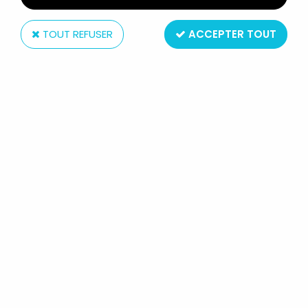
TOUT REFUSER
ACCEPTER TOUT
Canal Plus / Studio Canal
LE CINQUIÈME ELÉMENT - TAXI DE CORBAN DALLAS
1/43ÈME MÉTAL - EXCLUSIF CANAL + (NEUF EN
BOITE)
Non disponible