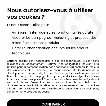
Lulu Berlu, la référence dans l'univers du jouet vintage en
France - Vente à l'international
Nous autorisez-vous à utiliser
vos cookies ?
0
Ils nous seront utiles pour :
Améliorer l'interface et les fonctionnalités du site
Mesurer les campagnes marketing et proposer des
Accueil
>
Nos Marques
>
Shelby Collectibles
mises à jour sur nos produits
Gérer l'authentification et surveiller les erreurs
Shelby Collectibles
techniques
Certains cookies sont nécessaires à des fins techniques, ils sont donc
dispensés de consentement. D'autres, non obligatoires, peuvent être
utilisés pour la personnalisation des annonces et du contenu, la mesure
des annonces et du contenu, la connaissance de l'audience et le
développement de produits, les données de géolocalisation précises et
TRIER & FILTRER
l'identification par le balayage de l'appareil, le stockage et/ou l'accès aux
informations sur un appareil. Si vous donnez votre consentement, celui-ci
sera valable sur l’ensemble des sous-domaines de Lulu Berlu. Vous
disposez de la possibilité de retirer votre consentement à tout moment en
4 articles sur
4
cliquant sur le widget en bas à droite de la page. Pour en savoir plus,
consulter notre politique de cookie.
CONFIGURER