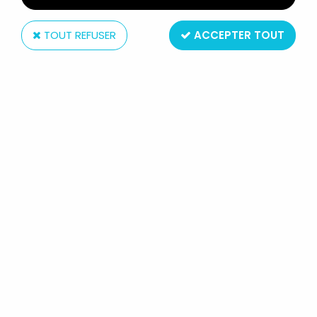
TOUT REFUSER
ACCEPTER TOUT
Shelby Collectibles
KNIGHT RIDER K2000 (K.I.T.T.) FORD MUSTANG
SHELBY GT500 KNIGHT RIDER 2008 1/18ÈME -
SHELBY COLLECTIBLES
Non disponible