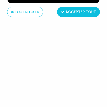
TOUT REFUSER
ACCEPTER TOUT
Plastoy
LES SHADOKS - FIGURINE PLASTOY - SHADOK
FLEXIBLE ORANGE
Non disponible