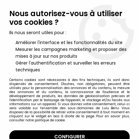
Lulu Berlu, la référence dans l'univers du jouet vintage en
France - Vente à l'international
Nous autorisez-vous à utiliser
vos cookies ?
0
Ils nous seront utiles pour :
Améliorer l'interface et les fonctionnalités du site
Mesurer les campagnes marketing et proposer des
Accueil
>
Nos Marques
>
Plastoy
mises à jour sur nos produits
Gérer l'authentification et surveiller les erreurs
Plastoy
techniques
Certains cookies sont nécessaires à des fins techniques, ils sont donc
dispensés de consentement. D'autres, non obligatoires, peuvent être
utilisés pour la personnalisation des annonces et du contenu, la mesure
des annonces et du contenu, la connaissance de l'audience et le
développement de produits, les données de géolocalisation précises et
TRIER & FILTRER
l'identification par le balayage de l'appareil, le stockage et/ou l'accès aux
informations sur un appareil. Si vous donnez votre consentement, celui-ci
sera valable sur l’ensemble des sous-domaines de Lulu Berlu. Vous
disposez de la possibilité de retirer votre consentement à tout moment en
21 articles sur
475
cliquant sur le widget en bas à droite de la page. Pour en savoir plus,
consulter notre politique de cookie.
CONFIGURER