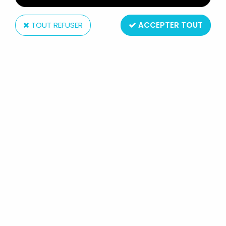
TOUT REFUSER
ACCEPTER TOUT
Helly Germany
LA BELLE ET LE CLOCHARD - FIGURINE PVC HEIMO -
BELLE (GRISE)
Non disponible