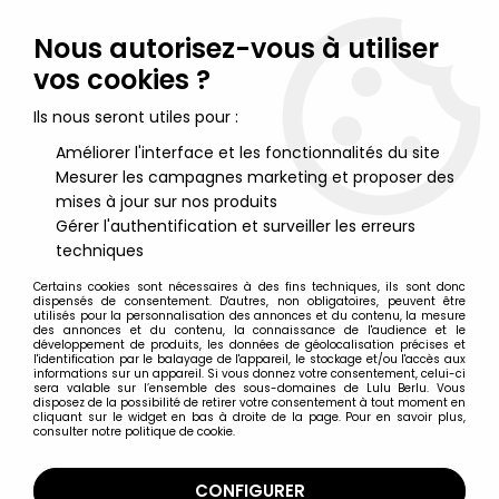
Lulu Berlu, la référence dans l'univers du jouet vintage en
France - Vente à l'international
Nous autorisez-vous à utiliser
vos cookies ?
0
Ils nous seront utiles pour :
Améliorer l'interface et les fonctionnalités du site
Mesurer les campagnes marketing et proposer des
Accueil
>
Nos Marques
>
Helly Germany
mises à jour sur nos produits
Gérer l'authentification et surveiller les erreurs
Helly Germany
techniques
Certains cookies sont nécessaires à des fins techniques, ils sont donc
dispensés de consentement. D'autres, non obligatoires, peuvent être
utilisés pour la personnalisation des annonces et du contenu, la mesure
des annonces et du contenu, la connaissance de l'audience et le
développement de produits, les données de géolocalisation précises et
TRIER & FILTRER
l'identification par le balayage de l'appareil, le stockage et/ou l'accès aux
informations sur un appareil. Si vous donnez votre consentement, celui-ci
sera valable sur l’ensemble des sous-domaines de Lulu Berlu. Vous
disposez de la possibilité de retirer votre consentement à tout moment en
10 articles sur
10
cliquant sur le widget en bas à droite de la page. Pour en savoir plus,
consulter notre politique de cookie.
CONFIGURER