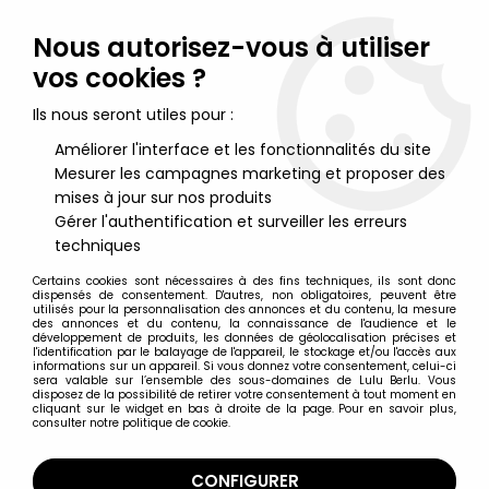
Lulu Berlu, la référence dans l'univers du jouet vintage en
France - Vente à l'international
Nous autorisez-vous à utiliser
vos cookies ?
0
Ils nous seront utiles pour :
Améliorer l'interface et les fonctionnalités du site
Mesurer les campagnes marketing et proposer des
Accueil
>
Nos Marques
>
Press Pass Inc.
mises à jour sur nos produits
Gérer l'authentification et surveiller les erreurs
Press Pass Inc.
techniques
Certains cookies sont nécessaires à des fins techniques, ils sont donc
dispensés de consentement. D'autres, non obligatoires, peuvent être
Press Pass Inc.
utilisés pour la personnalisation des annonces et du contenu, la mesure
des annonces et du contenu, la connaissance de l'audience et le
développement de produits, les données de géolocalisation précises et
l'identification par le balayage de l'appareil, le stockage et/ou l'accès aux
informations sur un appareil. Si vous donnez votre consentement, celui-ci
sera valable sur l’ensemble des sous-domaines de Lulu Berlu. Vous
disposez de la possibilité de retirer votre consentement à tout moment en
cliquant sur le widget en bas à droite de la page. Pour en savoir plus,
TRIER & FILTRER
consulter notre politique de cookie.
5 articles sur
5
CONFIGURER