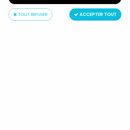
TOUT REFUSER
ACCEPTER TOUT
Press Pass Inc
KISS 360° - TRADING CARDS PRESS PASS 2009 -
SET DE 60 CARTES
Non disponible