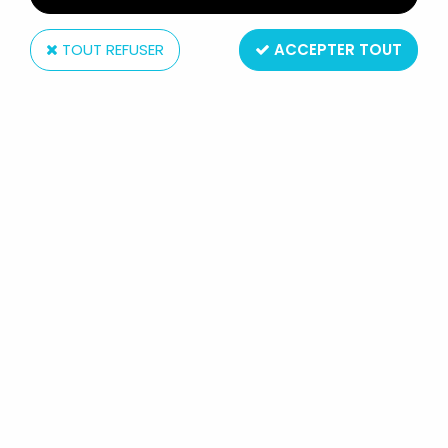
TOUT REFUSER
ACCEPTER TOUT
Voluform
BONNE NUIT LES PETITS - SERVICE VOLUFORM -
GOBELET NICOLAS & PIMPRENELLE
Non disponible