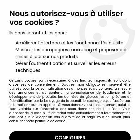
Lulu Berlu, la référence dans l'univers du jouet vintage en
France - Vente à l'international
Nous autorisez-vous à utiliser
vos cookies ?
0
Ils nous seront utiles pour :
Améliorer l'interface et les fonctionnalités du site
Mesurer les campagnes marketing et proposer des
Accueil
>
Nos Marques
>
Voluform
mises à jour sur nos produits
Gérer l'authentification et surveiller les erreurs
Voluform
techniques
Certains cookies sont nécessaires à des fins techniques, ils sont donc
dispensés de consentement. D'autres, non obligatoires, peuvent être
utilisés pour la personnalisation des annonces et du contenu, la mesure
des annonces et du contenu, la connaissance de l'audience et le
développement de produits, les données de géolocalisation précises et
TRIER & FILTRER
l'identification par le balayage de l'appareil, le stockage et/ou l'accès aux
informations sur un appareil. Si vous donnez votre consentement, celui-ci
sera valable sur l’ensemble des sous-domaines de Lulu Berlu. Vous
disposez de la possibilité de retirer votre consentement à tout moment en
1 article sur
1
cliquant sur le widget en bas à droite de la page. Pour en savoir plus,
consulter notre politique de cookie.
CONFIGURER