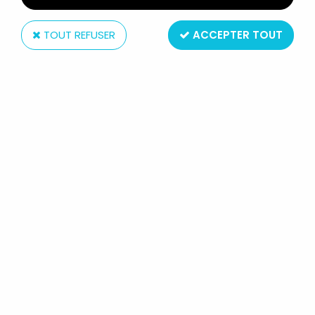
TOUT REFUSER
ACCEPTER TOUT
Grand Bime
SHUSS EN LATEX MASCOTTE DE RÉTROVISEUR
Non disponible