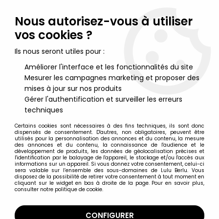
Lulu Berlu, la référence dans l'univers du jouet vintage en
France - Vente à l'international
Nous autorisez-vous à utiliser
vos cookies ?
0
Ils nous seront utiles pour :
Améliorer l'interface et les fonctionnalités du site
Mesurer les campagnes marketing et proposer des
Accueil
>
Nos Marques
>
Grand Bime
mises à jour sur nos produits
Gérer l'authentification et surveiller les erreurs
Grand Bime
techniques
Certains cookies sont nécessaires à des fins techniques, ils sont donc
dispensés de consentement. D'autres, non obligatoires, peuvent être
utilisés pour la personnalisation des annonces et du contenu, la mesure
des annonces et du contenu, la connaissance de l'audience et le
développement de produits, les données de géolocalisation précises et
TRIER & FILTRER
l'identification par le balayage de l'appareil, le stockage et/ou l'accès aux
informations sur un appareil. Si vous donnez votre consentement, celui-ci
sera valable sur l’ensemble des sous-domaines de Lulu Berlu. Vous
disposez de la possibilité de retirer votre consentement à tout moment en
1 article sur
1
cliquant sur le widget en bas à droite de la page. Pour en savoir plus,
consulter notre politique de cookie.
CONFIGURER