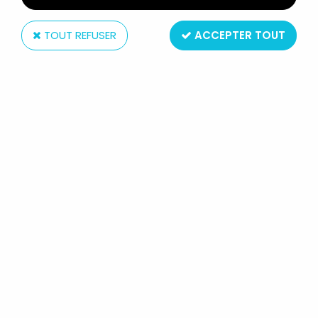
TOUT REFUSER
ACCEPTER TOUT
SKK
GUNDAM SET 3 RX78 COMBINATION JR
Non disponible