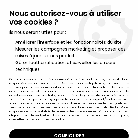
Lulu Berlu, la référence dans l'univers du jouet vintage en
France - Vente à l'international
Nous autorisez-vous à utiliser
vos cookies ?
0
Ils nous seront utiles pour :
Améliorer l'interface et les fonctionnalités du site
Mesurer les campagnes marketing et proposer des
Accueil
>
Nos Marques
>
SKK
mises à jour sur nos produits
Gérer l'authentification et surveiller les erreurs
SKK
techniques
Certains cookies sont nécessaires à des fins techniques, ils sont donc
dispensés de consentement. D'autres, non obligatoires, peuvent être
utilisés pour la personnalisation des annonces et du contenu, la mesure
des annonces et du contenu, la connaissance de l'audience et le
développement de produits, les données de géolocalisation précises et
TRIER & FILTRER
l'identification par le balayage de l'appareil, le stockage et/ou l'accès aux
informations sur un appareil. Si vous donnez votre consentement, celui-ci
sera valable sur l’ensemble des sous-domaines de Lulu Berlu. Vous
disposez de la possibilité de retirer votre consentement à tout moment en
1 article sur
1
cliquant sur le widget en bas à droite de la page. Pour en savoir plus,
consulter notre politique de cookie.
CONFIGURER