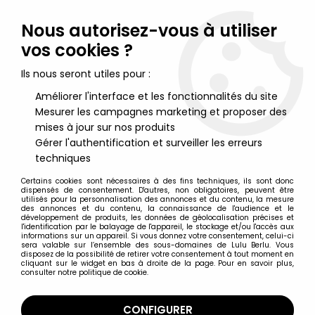
Lulu Berlu, la référence dans l'univers du jouet vintage en
France - Vente à l'international
Nous autorisez-vous à utiliser
vos cookies ?
0
Ils nous seront utiles pour :
Améliorer l'interface et les fonctionnalités du site
Mesurer les campagnes marketing et proposer des
Accueil
>
Nos Marques
>
MIR
mises à jour sur nos produits
Gérer l'authentification et surveiller les erreurs
MIR
techniques
Certains cookies sont nécessaires à des fins techniques, ils sont donc
dispensés de consentement. D'autres, non obligatoires, peuvent être
utilisés pour la personnalisation des annonces et du contenu, la mesure
des annonces et du contenu, la connaissance de l'audience et le
développement de produits, les données de géolocalisation précises et
TRIER & FILTRER
l'identification par le balayage de l'appareil, le stockage et/ou l'accès aux
informations sur un appareil. Si vous donnez votre consentement, celui-ci
sera valable sur l’ensemble des sous-domaines de Lulu Berlu. Vous
disposez de la possibilité de retirer votre consentement à tout moment en
13 articles sur
13
cliquant sur le widget en bas à droite de la page. Pour en savoir plus,
consulter notre politique de cookie.
CONFIGURER