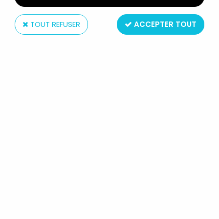
TOUT REFUSER
ACCEPTER TOUT
MIR
POPEYE - FIGURINE PREMIUM MONOCHROME MIR -
LA SORCIÈRE DES MERS
Non disponible