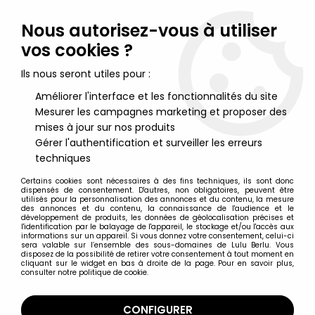
Lulu Berlu, la référence dans l'univers du jouet vintage en
France - Vente à l'international
Nous autorisez-vous à utiliser
vos cookies ?
0
Ils nous seront utiles pour :
Améliorer l'interface et les fonctionnalités du site
Mesurer les campagnes marketing et proposer des
Accueil
>
Nos Marques
>
Shell
mises à jour sur nos produits
Gérer l'authentification et surveiller les erreurs
Shell
techniques
Certains cookies sont nécessaires à des fins techniques, ils sont donc
dispensés de consentement. D'autres, non obligatoires, peuvent être
Shell
utilisés pour la personnalisation des annonces et du contenu, la mesure
des annonces et du contenu, la connaissance de l'audience et le
développement de produits, les données de géolocalisation précises et
l'identification par le balayage de l'appareil, le stockage et/ou l'accès aux
informations sur un appareil. Si vous donnez votre consentement, celui-ci
sera valable sur l’ensemble des sous-domaines de Lulu Berlu. Vous
disposez de la possibilité de retirer votre consentement à tout moment en
cliquant sur le widget en bas à droite de la page. Pour en savoir plus,
TRIER & FILTRER
consulter notre politique de cookie.
6 articles sur
6
CONFIGURER