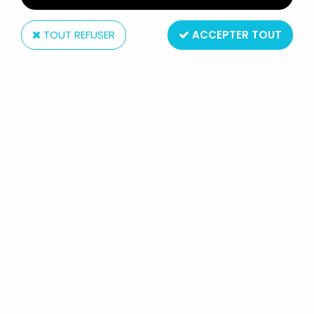
TOUT REFUSER
ACCEPTER TOUT
Shell
SPACE TOYS - MERCHANDISING - L'EPOPÉE DE
L'ESPACE: SÉRIE DE 21 MÉDAILLES DE COLLECTION ET
SON MÉDAILLIER SHELL (CARBURANT) 1970
Non disponible