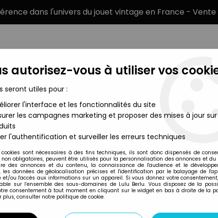
éférence dans l'univers du jouet vintage en France - Vente 
s autorisez-vous à utiliser vos cookie
s seront utiles pour :
liorer l'interface et les fonctionnalités du site
MARQUES
TYPE DE PRODUIT
PRÉCOMM
urer les campagnes marketing et proposer des mises à jour sur
duits
er l'authentification et surveiller les erreurs techniques
Academy Hobby Model Kit
 cookies sont nécessaires à des fins techniques, ils sont donc dispensés de cons
, non obligatoires, peuvent être utilisés pour la personnalisation des annonces et du
re des annonces et du contenu, la connaissance de l'audience et le développ
, les données de géolocalisation précises et l'identification par le balayage de l'app
 et/ou l'accès aux informations sur un appareil. Si vous donnez votre consentement,
lable sur l’ensemble des sous-domaines de Lulu Berlu. Vous disposez de la possib
votre consentement à tout moment en cliquant sur le widget en bas à droite de la p
 plus, consulter notre politique de cookie.
Prix
Disponib