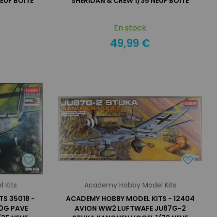
EUF BOITE
SHERIDAN & CREW 1/35 NEUF BOITE
En stock
49,99 €
 Kits
Academy Hobby Model Kits
S 35018 -
ACADEMY HOBBY MODEL KITS - 12404
0G PAVE
AVION WW2 LUFTWAFE JU87G-2