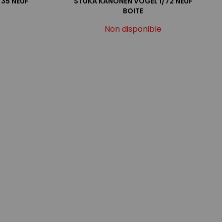
/35 NEUF
STUKA KANONEN VOGEL 1/72 NEUF
BOITE
Non disponible