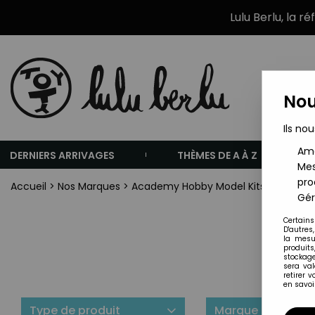
Lulu Berlu, la r
Nou
Ils nou
Amé
DERNIERS ARRIVAGES
THÈMES DE A À Z
Mes
pro
Accueil
>
Nos Marques
>
Academy Hobby Model Kits
Gér
Certains
D'autres
la mesu
produits
stockage
sera va
retirer 
en savoir
Type de produit
Marque