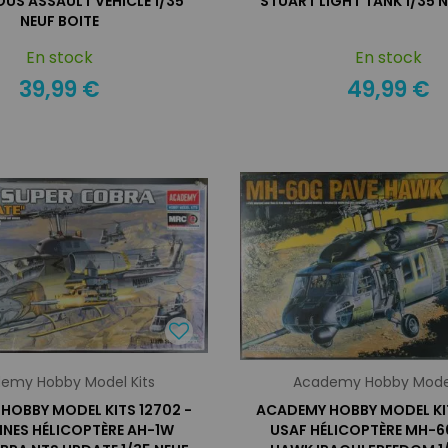
US ASSAULT VEHICLE 1/35
STUART LIGHT TANK 1/35 N
NEUF BOITE
En stock
En stock
39,99 €
49,99 €
emy Hobby Model Kits
Academy Hobby Model
HOBBY MODEL KITS 12702 -
ACADEMY HOBBY MODEL KIT
INES HÉLICOPTÈRE AH-1W
USAF HÉLICOPTÈRE MH-6