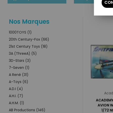
CON
Nos Marques
1000TOYS (1)
20th Century-Fox (66)
21st Century Toys (18)
3A (ThreeA) (5)
3D-Stars (3)
7-Seven (1)
A René (31)
A-Toys (6)
A.D.I (4)
Acad
A.H.I. (7)
ACADEMY 
A.H.M. (1)
AVION W
AB Productions (146)
1/72 