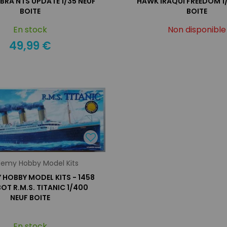
BRA NTS UPDATE 1/35 NEUF
HAWK IRAQUI FREEDOM 1
BOITE
BOITE
En stock
Non disponible
49,99 €
emy Hobby Model Kits
HOBBY MODEL KITS - 1458
OT R.M.S. TITANIC 1/400
NEUF BOITE
En stock