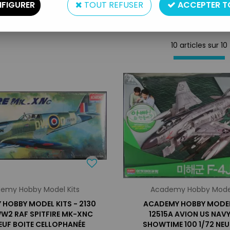
FIGURER
TOUT REFUSER
ACCEPTER T
10 articles sur
10
emy Hobby Model Kits
Academy Hobby Model
HOBBY MODEL KITS - 2130
ACADEMY HOBBY MODEL 
W2 RAF SPITFIRE MK-XNC
12515A AVION US NAVY
NEUF BOITE CELLOPHANÉE
SHOWTIME 100 1/72 NEU