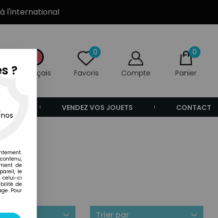
à l'international
0
0
s ?
Français
Favoris
Compte
Panier
ANDE
VENDEZ VOS JOUETS
CONTACT
 nos
s
entement.
 contenu,
ement de
areil, le
 celui-ci
ilité de
age. Pour
ilité
Trier par