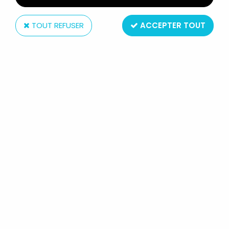
TOUT REFUSER
ACCEPTER TOUT
Toys'R'us
E.T. - PRÉSENTOIR TOYS'R'US POUR FIGURINES PVC
MINI COLLECTIBLES
En stock
44,99 €