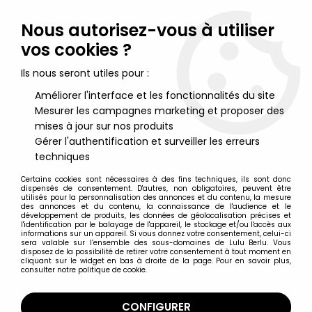
Lulu Berlu, la référence dans l'univers du jouet vintage en
France - Vente à l'international
Nous autorisez-vous à utiliser
vos cookies ?
0
Ils nous seront utiles pour :
Améliorer l'interface et les fonctionnalités du site
Mesurer les campagnes marketing et proposer des
Accueil
>
Nos Marques
>
Toys'R'us
mises à jour sur nos produits
Gérer l'authentification et surveiller les erreurs
Toys'R'us
techniques
Certains cookies sont nécessaires à des fins techniques, ils sont donc
dispensés de consentement. D'autres, non obligatoires, peuvent être
utilisés pour la personnalisation des annonces et du contenu, la mesure
des annonces et du contenu, la connaissance de l'audience et le
développement de produits, les données de géolocalisation précises et
TRIER & FILTRER
l'identification par le balayage de l'appareil, le stockage et/ou l'accès aux
informations sur un appareil. Si vous donnez votre consentement, celui-ci
sera valable sur l’ensemble des sous-domaines de Lulu Berlu. Vous
disposez de la possibilité de retirer votre consentement à tout moment en
9 articles sur
9
cliquant sur le widget en bas à droite de la page. Pour en savoir plus,
consulter notre politique de cookie.
CONFIGURER