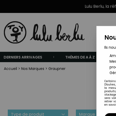
Lulu Berlu, la r
Nou
Ils nou
Amé
DERNIERS ARRIVAGES
THÈMES DE A À Z
Mes
pro
Accueil
>
Nos Marques
>
Graupner
Gér
Certains
D'autres
la mesu
produits
stockage
sera va
retirer 
en savoir
Type de produit
Marque