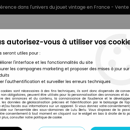
éférence dans l'univers du jouet vintage en France - Vente 
s autorisez-vous à utiliser vos cookie
s seront utiles pour :
liorer l'interface et les fonctionnalités du site
MARQUES
TYPE DE PRODUIT
PRÉCOMM
urer les campagnes marketing et proposer des mises à jour sur
duits
er l'authentification et surveiller les erreurs techniques
Graupner
 cookies sont nécessaires à des fins techniques, ils sont donc dispensés de cons
, non obligatoires, peuvent être utilisés pour la personnalisation des annonces et du
re des annonces et du contenu, la connaissance de l'audience et le développ
, les données de géolocalisation précises et l'identification par le balayage de l'app
 et/ou l'accès aux informations sur un appareil. Si vous donnez votre consentement,
lable sur l’ensemble des sous-domaines de Lulu Berlu. Vous disposez de la possib
votre consentement à tout moment en cliquant sur le widget en bas à droite de la p
 plus, consulter notre politique de cookie.
Prix
Disponib