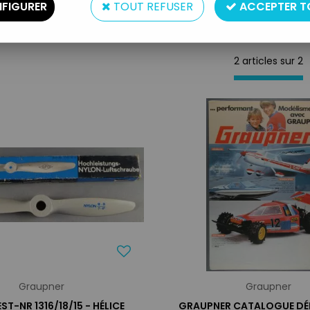
FIGURER
TOUT REFUSER
ACCEPTER T
2 articles sur
2
Graupner
Graupner
ST-NR 1316/18/15 - HÉLICE
GRAUPNER CATALOGUE DÉ