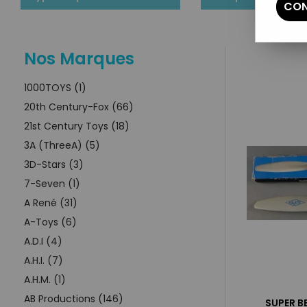
CON
Nos Marques
1000TOYS (1)
20th Century-Fox (66)
21st Century Toys (18)
3A (ThreeA) (5)
3D-Stars (3)
7-Seven (1)
A René (31)
A-Toys (6)
A.D.I (4)
A.H.I. (7)
A.H.M. (1)
AB Productions (146)
SUPER BE