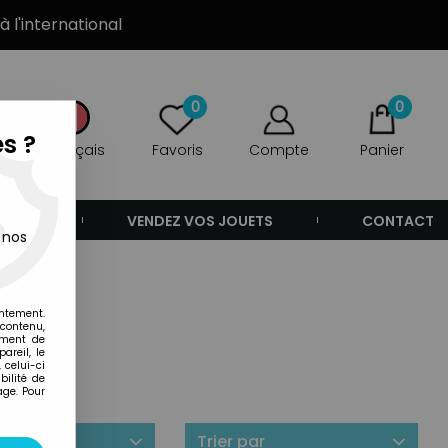
à l'international
0
0
s ?
Français
Favoris
Compte
Panier
ANDE
VENDEZ VOS JOUETS
CONTACT
 nos
entement.
 contenu,
ement de
areil, le
 celui-ci
ilité de
age. Pour
ilité
Trier par