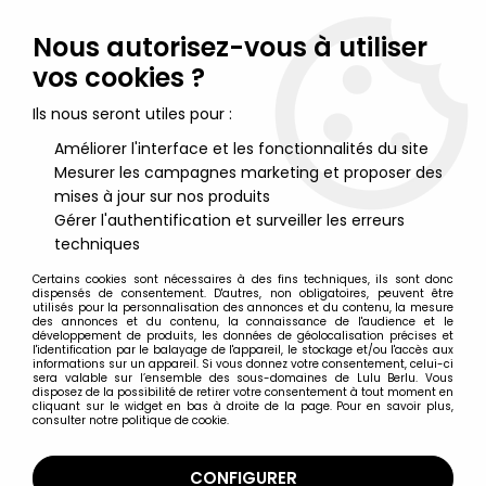
Lulu Berlu, la référence dans l'univers du jouet vintage en
France - Vente à l'international
Nous autorisez-vous à utiliser
vos cookies ?
0
Ils nous seront utiles pour :
Améliorer l'interface et les fonctionnalités du site
Mesurer les campagnes marketing et proposer des
Accueil
>
Nos Marques
>
Circa (W.Germany)
mises à jour sur nos produits
Gérer l'authentification et surveiller les erreurs
Circa (W.Germany)
techniques
Certains cookies sont nécessaires à des fins techniques, ils sont donc
dispensés de consentement. D'autres, non obligatoires, peuvent être
utilisés pour la personnalisation des annonces et du contenu, la mesure
des annonces et du contenu, la connaissance de l'audience et le
développement de produits, les données de géolocalisation précises et
TRIER & FILTRER
l'identification par le balayage de l'appareil, le stockage et/ou l'accès aux
informations sur un appareil. Si vous donnez votre consentement, celui-ci
sera valable sur l’ensemble des sous-domaines de Lulu Berlu. Vous
disposez de la possibilité de retirer votre consentement à tout moment en
1 article sur
1
cliquant sur le widget en bas à droite de la page. Pour en savoir plus,
consulter notre politique de cookie.
CONFIGURER