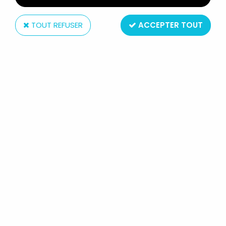
TOUT REFUSER
ACCEPTER TOUT
Circa (W.Germany)
ROBOT - CIRCA 1958 (ALLEMAGNE) - DUX-
ASTROMAN (OCCASION SANS BOITE)
Non disponible