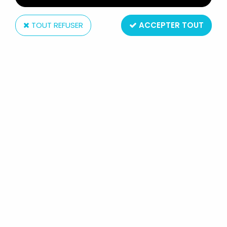
TOUT REFUSER
ACCEPTER TOUT
Emirober
RIN-TIN-TIN - EMIROBER - RIN-
TIN-TIN & RUSTY NEUF SACHET 1