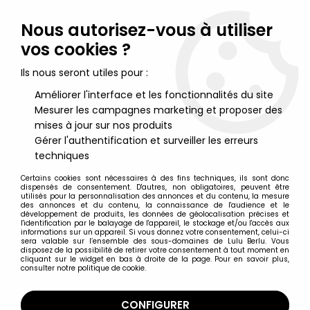
Lulu Berlu, la référence dans l'univers du jouet vintage en
France - Vente à l'international
Nous autorisez-vous à utiliser
vos cookies ?
0
Ils nous seront utiles pour :
Améliorer l'interface et les fonctionnalités du site
Mesurer les campagnes marketing et proposer des
Accueil
>
Rin-Tin-Tin
>
Rin-Tin-Tin - Emirober - Rin-Tin-Tin & Rusty
Neuf Sachet 1
mises à jour sur nos produits
Gérer l'authentification et surveiller les erreurs
techniques
Certains cookies sont nécessaires à des fins techniques, ils sont donc
dispensés de consentement. D'autres, non obligatoires, peuvent être
utilisés pour la personnalisation des annonces et du contenu, la mesure
des annonces et du contenu, la connaissance de l'audience et le
développement de produits, les données de géolocalisation précises et
l'identification par le balayage de l'appareil, le stockage et/ou l'accès aux
informations sur un appareil. Si vous donnez votre consentement, celui-ci
sera valable sur l’ensemble des sous-domaines de Lulu Berlu. Vous
disposez de la possibilité de retirer votre consentement à tout moment en
cliquant sur le widget en bas à droite de la page. Pour en savoir plus,
consulter notre politique de cookie.
CONFIGURER