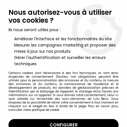
Lulu Berlu, la référence dans l'univers du jouet vintage en
France - Vente à l'international
Nous autorisez-vous à utiliser
vos cookies ?
0
Ils nous seront utiles pour :
Améliorer l'interface et les fonctionnalités du site
Mesurer les campagnes marketing et proposer des
Accueil
>
Battlestar Galactica
>
Battlestar Galactica - Monogram
- Colonial Viper
mises à jour sur nos produits
Gérer l'authentification et surveiller les erreurs
techniques
Certains cookies sont nécessaires à des fins techniques, ils sont donc
dispensés de consentement. D'autres, non obligatoires, peuvent être
utilisés pour la personnalisation des annonces et du contenu, la mesure
des annonces et du contenu, la connaissance de l'audience et le
développement de produits, les données de géolocalisation précises et
l'identification par le balayage de l'appareil, le stockage et/ou l'accès aux
informations sur un appareil. Si vous donnez votre consentement, celui-ci
sera valable sur l’ensemble des sous-domaines de Lulu Berlu. Vous
disposez de la possibilité de retirer votre consentement à tout moment en
cliquant sur le widget en bas à droite de la page. Pour en savoir plus,
consulter notre politique de cookie.
CONFIGURER