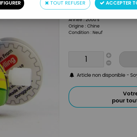
Type : Mini Robot marcheur à r
FIGURER
TOUT REFUSER
ACCEPTER T
Matière : Metal (tôle)
Taille : 6cm
Année : 2000's
Origine : Chine
Condition : Neuf
Article non disponible - S
Votr
pour to