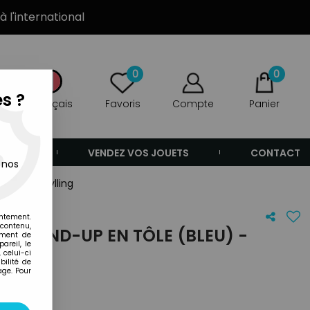
à l'international
0
0
s ?
Français
Favoris
Compte
Panier
ANDE
VENDEZ VOS JOUETS
CONTACT
 nos
eu) - Schylling
entement.
 contenu,
OT WIND-UP EN TÔLE (BLEU) -
ement de
areil, le
 celui-ci
ilité de
age. Pour