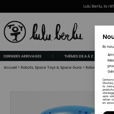
Lulu Berlu, la r
Nou
Ils nou
Amé
DERNIERS ARRIVAGES
THÈMES DE A À Z
Mes
pro
Accueil
>
Robots, Space Toys & Space Guns
>
Robots (En Tôle, 
Gér
Certains
D'autres
la mesu
produits
stockage
sera va
retirer 
en savoir