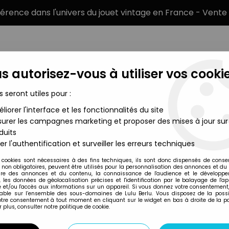
éférence dans l'univers du jouet vintage en France - Vente 
s autorisez-vous à utiliser vos cookie
s seront utiles pour :
liorer l'interface et les fonctionnalités du site
MARQUES
TYPE DE PRODUIT
PRÉCOMM
urer les campagnes marketing et proposer des mises à jour sur
duits
Mécaniques, à Piles, ...)
>
Robot - Mini Robot Wind-Up en Tôle (bl
er l'authentification et surveiller les erreurs techniques
Schylling Toys
 cookies sont nécessaires à des fins techniques, ils sont donc dispensés de cons
, non obligatoires, peuvent être utilisés pour la personnalisation des annonces et du
ROBOT - MINI ROB
re des annonces et du contenu, la connaissance de l'audience et le développ
, les données de géolocalisation précises et l'identification par le balayage de l'app
SCHYLLING
 et/ou l'accès aux informations sur un appareil. Si vous donnez votre consentement,
lable sur l’ensemble des sous-domaines de Lulu Berlu. Vous disposez de la possib
votre consentement à tout moment en cliquant sur le widget en bas à droite de la p
 plus, consulter notre politique de cookie.
Réf. :
AR0007569