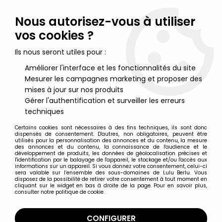
Lulu Berlu, la référence dans l'univers du jouet vintage en
France - Vente à l'international
Nous autorisez-vous à utiliser
vos cookies ?
0
Ils nous seront utiles pour :
Améliorer l'interface et les fonctionnalités du site
Mesurer les campagnes marketing et proposer des
Accueil
>
Etrange Noël de Mr Jack (L')
>
Etrange Noël de Mr Jack Figurines
>
L'étrange Noël de Mr Jack -
mises à jour sur nos produits
Sega - Barrel & cerceuil Figurine Pvc
Gérer l'authentification et surveiller les erreurs
techniques
Certains cookies sont nécessaires à des fins techniques, ils sont donc
dispensés de consentement. D'autres, non obligatoires, peuvent être
utilisés pour la personnalisation des annonces et du contenu, la mesure
des annonces et du contenu, la connaissance de l'audience et le
développement de produits, les données de géolocalisation précises et
l'identification par le balayage de l'appareil, le stockage et/ou l'accès aux
informations sur un appareil. Si vous donnez votre consentement, celui-ci
sera valable sur l’ensemble des sous-domaines de Lulu Berlu. Vous
disposez de la possibilité de retirer votre consentement à tout moment en
cliquant sur le widget en bas à droite de la page. Pour en savoir plus,
consulter notre politique de cookie.
CONFIGURER