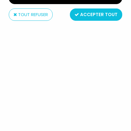
TOUT REFUSER
ACCEPTER TOUT
Sega
L'ÉTRANGE NOËL DE MR JACK -
SEGA - BARREL & CERCEUIL
FIGURINE PVC
Réf. :
REF1293
Barrel