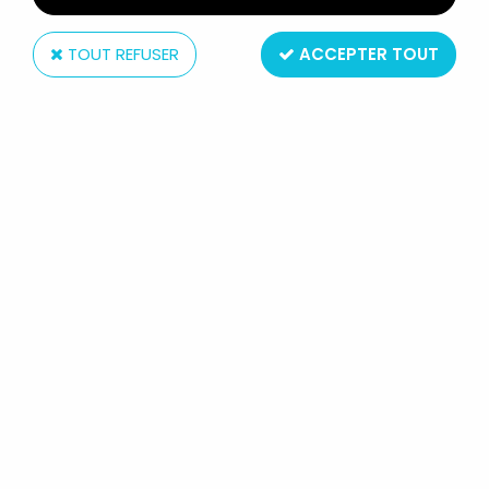
TOUT REFUSER
ACCEPTER TOUT
Orli-Jouet
BLACKSTAR - LAVALOC (ORLI-
JOUET)
Réf. :
REF2119
Type : figurine articulée
Matière : plastique
Taille : 15cm