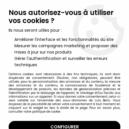
Lulu Berlu, la référence dans l'univers du jouet vintage en
France - Vente à l'international
Nous autorisez-vous à utiliser
vos cookies ?
0
Ils nous seront utiles pour :
Améliorer l'interface et les fonctionnalités du site
Mesurer les campagnes marketing et proposer des
Accueil
>
Blackstar
>
Blackstar - Lavaloc (Orli-Jouet)
mises à jour sur nos produits
Gérer l'authentification et surveiller les erreurs
techniques
Certains cookies sont nécessaires à des fins techniques, ils sont donc
dispensés de consentement. D'autres, non obligatoires, peuvent être
utilisés pour la personnalisation des annonces et du contenu, la mesure
des annonces et du contenu, la connaissance de l'audience et le
développement de produits, les données de géolocalisation précises et
l'identification par le balayage de l'appareil, le stockage et/ou l'accès aux
informations sur un appareil. Si vous donnez votre consentement, celui-ci
sera valable sur l’ensemble des sous-domaines de Lulu Berlu. Vous
disposez de la possibilité de retirer votre consentement à tout moment en
cliquant sur le widget en bas à droite de la page. Pour en savoir plus,
consulter notre politique de cookie.
CONFIGURER