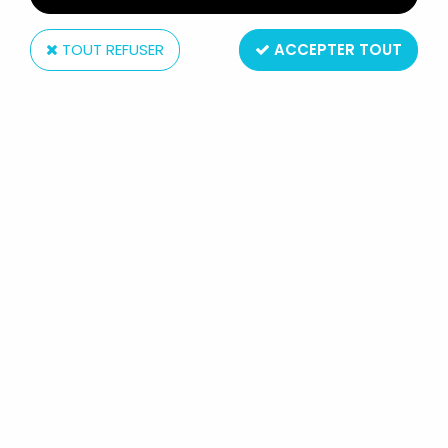
TOUT REFUSER
ACCEPTER TOUT
Nintendo
NINTENDO GAME & WATCH - MULTI
SCREEN - OIL PANIC (OP-51)