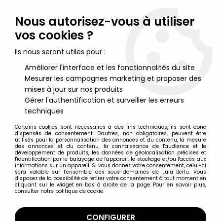
Lulu Berlu, la référence dans l'univers du jouet vintage en
France - Vente à l'international
Nous autorisez-vous à utiliser
vos cookies ?
0
Ils nous seront utiles pour :
Améliorer l'interface et les fonctionnalités du site
Mesurer les campagnes marketing et proposer des
Accueil
>
Jeux Electroniques & Vidéo Vintage
>
Nintendo Game & Watch et Table Top
>
Nintendo Game & Watch
mises à jour sur nos produits
- Multi Screen - Oil Panic (OP-51) occasion en boite
Gérer l'authentification et surveiller les erreurs
techniques
Certains cookies sont nécessaires à des fins techniques, ils sont donc
dispensés de consentement. D'autres, non obligatoires, peuvent être
utilisés pour la personnalisation des annonces et du contenu, la mesure
des annonces et du contenu, la connaissance de l'audience et le
développement de produits, les données de géolocalisation précises et
l'identification par le balayage de l'appareil, le stockage et/ou l'accès aux
informations sur un appareil. Si vous donnez votre consentement, celui-ci
sera valable sur l’ensemble des sous-domaines de Lulu Berlu. Vous
disposez de la possibilité de retirer votre consentement à tout moment en
cliquant sur le widget en bas à droite de la page. Pour en savoir plus,
consulter notre politique de cookie.
CONFIGURER