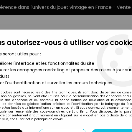
éférence dans l'univers du jouet vintage en France - Vente 
s autorisez-vous à utiliser vos cookie
s seront utiles pour :
liorer l'interface et les fonctionnalités du site
MARQUES
TYPE DE PRODUIT
PRÉCOMM
urer les campagnes marketing et proposer des mises à jour sur
duits
on Elm Street 2 - Freddy Krueger - Figurine Retro 20cm NECA
er l'authentification et surveiller les erreurs techniques
NECA
 cookies sont nécessaires à des fins techniques, ils sont donc dispensés de cons
, non obligatoires, peuvent être utilisés pour la personnalisation des annonces et du
A NIGHTMARE ON E
re des annonces et du contenu, la connaissance de l'audience et le développ
, les données de géolocalisation précises et l'identification par le balayage de l'app
FIGURINE RETRO 
 et/ou l'accès aux informations sur un appareil. Si vous donnez votre consentement,
lable sur l’ensemble des sous-domaines de Lulu Berlu. Vous disposez de la possib
votre consentement à tout moment en cliquant sur le widget en bas à droite de la p
 plus, consulter notre politique de cookie.
Réf. :
AR0003366