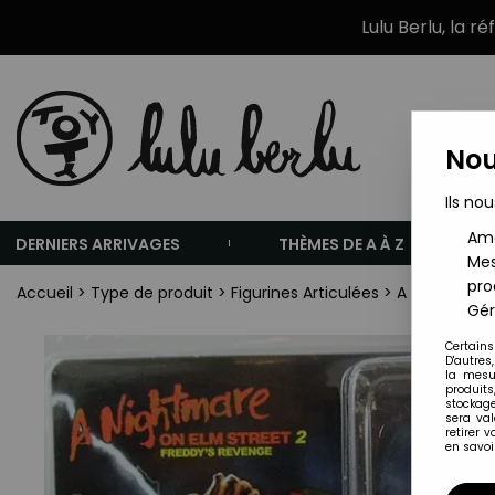
Lulu Berlu, la r
Nou
Ils nou
Amé
DERNIERS ARRIVAGES
THÈMES DE A À Z
Mes
pro
Accueil
>
Type de produit
>
Figurines Articulées
>
A Nightmare 
Gér
Certains
D'autres
la mesu
produits
stockage
sera va
retirer 
en savoir