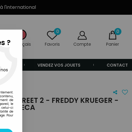
à l'international
0
0
s ?
Français
Favoris
Compte
Panier
ANDE
VENDEZ VOS JOUETS
CONTACT
 nos
entement.
 contenu,
LM STREET 2 - FREDDY KRUEGER -
ement de
areil, le
20CM NECA
 celui-ci
ilité de
age. Pour