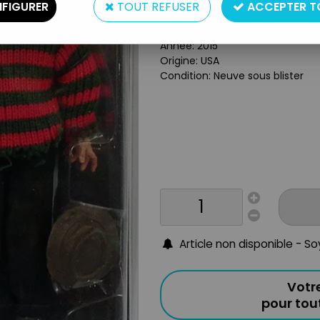
Type: Figurine articuléee
FIGURER
TOUT REFUSER
ACCEPTER T
Taille: 20 cm
Matière: Plastique et tissus
Année: 2015
Origine: USA
Condition: Neuve sous blister
Article non disponible - S
Votr
pour to