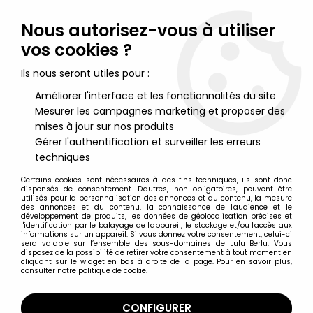
Lulu Berlu, la référence dans l'univers du jouet vintage en
France - Vente à l'international
Nous autorisez-vous à utiliser
vos cookies ?
0
Ils nous seront utiles pour :
Améliorer l'interface et les fonctionnalités du site
Mesurer les campagnes marketing et proposer des
Accueil
>
Action Force
>
Action Force Loose
>
Action Force -
Action Man British Marine (loose)
mises à jour sur nos produits
Gérer l'authentification et surveiller les erreurs
techniques
Certains cookies sont nécessaires à des fins techniques, ils sont donc
dispensés de consentement. D'autres, non obligatoires, peuvent être
utilisés pour la personnalisation des annonces et du contenu, la mesure
des annonces et du contenu, la connaissance de l'audience et le
développement de produits, les données de géolocalisation précises et
l'identification par le balayage de l'appareil, le stockage et/ou l'accès aux
informations sur un appareil. Si vous donnez votre consentement, celui-ci
sera valable sur l’ensemble des sous-domaines de Lulu Berlu. Vous
disposez de la possibilité de retirer votre consentement à tout moment en
cliquant sur le widget en bas à droite de la page. Pour en savoir plus,
consulter notre politique de cookie.
CONFIGURER