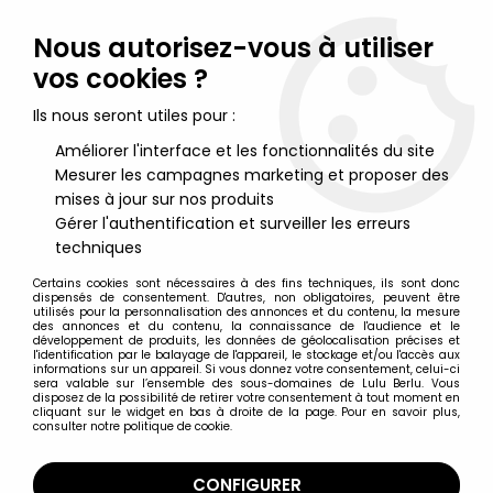
Lulu Berlu, la référence dans l'univers du jouet vintage en
France - Vente à l'international
Nous autorisez-vous à utiliser
vos cookies ?
0
Ils nous seront utiles pour :
Améliorer l'interface et les fonctionnalités du site
Mesurer les campagnes marketing et proposer des
Accueil
>
Action Force
>
Action Force Loose
>
Action Force - S.A.S.
Force - Helico S.A.S. Hawk & Blades / Faucon (loose)
mises à jour sur nos produits
Gérer l'authentification et surveiller les erreurs
techniques
Certains cookies sont nécessaires à des fins techniques, ils sont donc
dispensés de consentement. D'autres, non obligatoires, peuvent être
utilisés pour la personnalisation des annonces et du contenu, la mesure
des annonces et du contenu, la connaissance de l'audience et le
développement de produits, les données de géolocalisation précises et
l'identification par le balayage de l'appareil, le stockage et/ou l'accès aux
informations sur un appareil. Si vous donnez votre consentement, celui-ci
sera valable sur l’ensemble des sous-domaines de Lulu Berlu. Vous
disposez de la possibilité de retirer votre consentement à tout moment en
cliquant sur le widget en bas à droite de la page. Pour en savoir plus,
consulter notre politique de cookie.
CONFIGURER