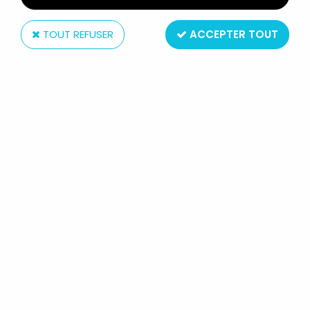
TOUT REFUSER
ACCEPTER TOUT
Palitoy
ACTION FORCE - S.A.S. FORCE -
HELICO S.A.S. HAWK & BLADES /
FAUCON (LOOSE)