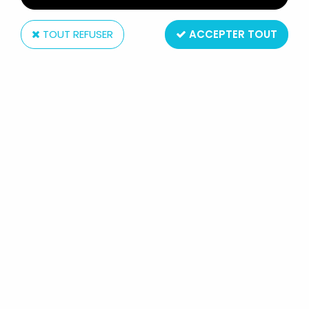
TOUT REFUSER
ACCEPTER TOUT
LJN
ADVANCED DUNGEONS & DRAGONS
- LJN - WARDUKE & EVIL
NIGHTMARE GIFT-SET (BOITE USA)
Réf. :
REF14161
Type : set figurine + accessoire
Matière : plastique