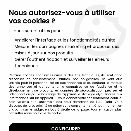
Lulu Berlu, la référence dans l'univers du jouet vintage en
France - Vente à l'international
Nous autorisez-vous à utiliser
vos cookies ?
0
Ils nous seront utiles pour :
Améliorer l'interface et les fonctionnalités du site
Mesurer les campagnes marketing et proposer des
Accueil
>
Donjons et Dragons
>
Advanced Dungeons & Dragons
- LJN - Warduke & Evil Nightmare gift-set (boite USA)
mises à jour sur nos produits
Gérer l'authentification et surveiller les erreurs
techniques
Certains cookies sont nécessaires à des fins techniques, ils sont donc
dispensés de consentement. D'autres, non obligatoires, peuvent être
utilisés pour la personnalisation des annonces et du contenu, la mesure
des annonces et du contenu, la connaissance de l'audience et le
développement de produits, les données de géolocalisation précises et
l'identification par le balayage de l'appareil, le stockage et/ou l'accès aux
informations sur un appareil. Si vous donnez votre consentement, celui-ci
sera valable sur l’ensemble des sous-domaines de Lulu Berlu. Vous
disposez de la possibilité de retirer votre consentement à tout moment en
cliquant sur le widget en bas à droite de la page. Pour en savoir plus,
consulter notre politique de cookie.
CONFIGURER