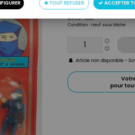
FIGURER
TOUT REFUSER
ACCEPTER T
Taille : 7cm
Origine : France
Année : 1983
Condition : neuf sous blister
Article non disponible - S
Votr
pour to