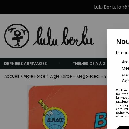
Lulu Berlu, la r
Nou
Ils nou
Amé
DERNIERS ARRIVAGES
THÈMES DE A À Z
Mes
pro
Accueil
>
Aigle Force
>
Aigle Force - Mego-Idéal - Savitar (Sco
Gér
Certains
D'autres
la mesu
produits
stockage
sera va
retirer 
en savoir