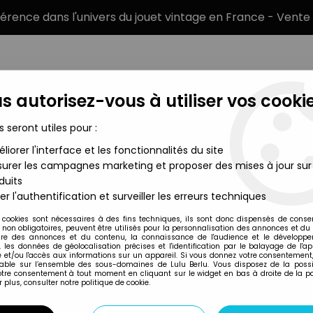
éférence dans l'univers du jouet vintage en France - Vente 
s autorisez-vous à utiliser vos cookie
s seront utiles pour :
liorer l'interface et les fonctionnalités du site
MARQUES
TYPE DE PRODUIT
PRÉCOMM
urer les campagnes marketing et proposer des mises à jour sur
duits
rpio)
er l'authentification et surveiller les erreurs techniques
Ideal
 cookies sont nécessaires à des fins techniques, ils sont donc dispensés de cons
, non obligatoires, peuvent être utilisés pour la personnalisation des annonces et du
AIGLE FORCE - ME
re des annonces et du contenu, la connaissance de l'audience et le développ
, les données de géolocalisation précises et l'identification par le balayage de l'app
 et/ou l'accès aux informations sur un appareil. Si vous donnez votre consentement,
lable sur l’ensemble des sous-domaines de Lulu Berlu. Vous disposez de la possib
votre consentement à tout moment en cliquant sur le widget en bas à droite de la p
Réf. :
AR0002657
 plus, consulter notre politique de cookie.
Type : figurine articulée
Matière : métal et plastique