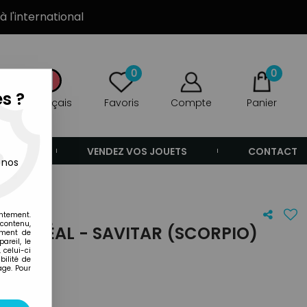
à l'international
0
0
s ?
Français
Favoris
Compte
Panier
ANDE
VENDEZ VOS JOUETS
CONTACT
 nos
entement.
 contenu,
GO-IDÉAL - SAVITAR (SCORPIO)
ement de
areil, le
 celui-ci
ilité de
age. Pour