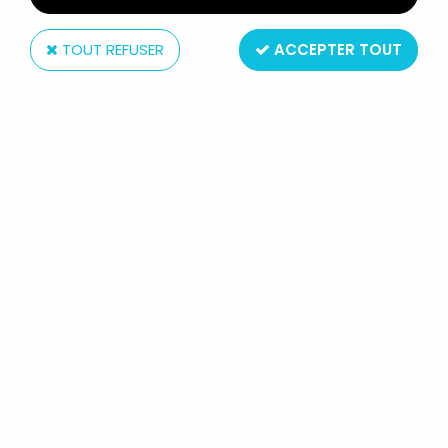
TOUT REFUSER
ACCEPTER TOUT
Airfix
AIRFIX 72° WATERLOO ANGLAIS
HIGHLANDERS INFANTERIE S35