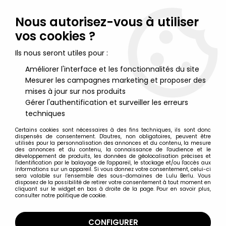
Lulu Berlu, la référence dans l'univers du jouet vintage en
France - Vente à l'international
Nous autorisez-vous à utiliser
vos cookies ?
0
Ils nous seront utiles pour :
Améliorer l'interface et les fonctionnalités du site
Mesurer les campagnes marketing et proposer des
Accueil
>
Airfix
>
Airfix 72ème (HO-OO)
>
Airfix Waterloo
>
Airfix 72°
Waterloo Anglais Highlanders Infanterie S35 Occasion en boite
mises à jour sur nos produits
type2
Gérer l'authentification et surveiller les erreurs
techniques
Certains cookies sont nécessaires à des fins techniques, ils sont donc
dispensés de consentement. D'autres, non obligatoires, peuvent être
utilisés pour la personnalisation des annonces et du contenu, la mesure
des annonces et du contenu, la connaissance de l'audience et le
développement de produits, les données de géolocalisation précises et
l'identification par le balayage de l'appareil, le stockage et/ou l'accès aux
informations sur un appareil. Si vous donnez votre consentement, celui-ci
sera valable sur l’ensemble des sous-domaines de Lulu Berlu. Vous
disposez de la possibilité de retirer votre consentement à tout moment en
cliquant sur le widget en bas à droite de la page. Pour en savoir plus,
consulter notre politique de cookie.
CONFIGURER