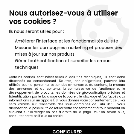
Lulu Berlu, la référence dans l'univers du jouet vintage en
France - Vente à l'international
Nous autorisez-vous à utiliser
vos cookies ?
0
Ils nous seront utiles pour :
Améliorer l'interface et les fonctionnalités du site
Mesurer les campagnes marketing et proposer des
Accueil
>
Albator
>
Albator Vaisseaux
>
Albator 84 - Jesnet -
Atlantis (Arcadia) - Statue résine (neuve en boite)
mises à jour sur nos produits
Gérer l'authentification et surveiller les erreurs
techniques
Certains cookies sont nécessaires à des fins techniques, ils sont donc
dispensés de consentement. D'autres, non obligatoires, peuvent être
utilisés pour la personnalisation des annonces et du contenu, la mesure
des annonces et du contenu, la connaissance de l'audience et le
développement de produits, les données de géolocalisation précises et
l'identification par le balayage de l'appareil, le stockage et/ou l'accès aux
informations sur un appareil. Si vous donnez votre consentement, celui-ci
sera valable sur l’ensemble des sous-domaines de Lulu Berlu. Vous
disposez de la possibilité de retirer votre consentement à tout moment en
cliquant sur le widget en bas à droite de la page. Pour en savoir plus,
consulter notre politique de cookie.
CONFIGURER