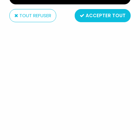
TOUT REFUSER
ACCEPTER TOUT
Jesnet
ALBATOR 84 - JESNET - ATLANTIS
(ARCADIA) - STATUE RÉSINE
(NEUVE EN BOITE)