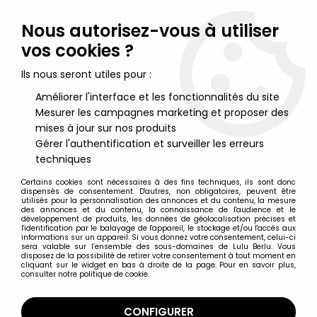
Lulu Berlu, la référence dans l'univers du jouet vintage en
France - Vente à l'international
Nous autorisez-vous à utiliser
vos cookies ?
0
Ils nous seront utiles pour :
Améliorer l'interface et les fonctionnalités du site
Mesurer les campagnes marketing et proposer des
Accueil
>
Albator
>
Albator Figurines
>
Albator Corsaire de
l'Espace - Statuette pvc 20cm - Sega
mises à jour sur nos produits
Gérer l'authentification et surveiller les erreurs
techniques
Certains cookies sont nécessaires à des fins techniques, ils sont donc
dispensés de consentement. D'autres, non obligatoires, peuvent être
utilisés pour la personnalisation des annonces et du contenu, la mesure
des annonces et du contenu, la connaissance de l'audience et le
développement de produits, les données de géolocalisation précises et
l'identification par le balayage de l'appareil, le stockage et/ou l'accès aux
informations sur un appareil. Si vous donnez votre consentement, celui-ci
sera valable sur l’ensemble des sous-domaines de Lulu Berlu. Vous
disposez de la possibilité de retirer votre consentement à tout moment en
cliquant sur le widget en bas à droite de la page. Pour en savoir plus,
consulter notre politique de cookie.
CONFIGURER