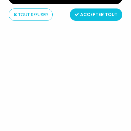
TOUT REFUSER
ACCEPTER TOUT
Sega
ALBATOR CORSAIRE DE L'ESPACE -
STATUETTE PVC 20CM - SEGA