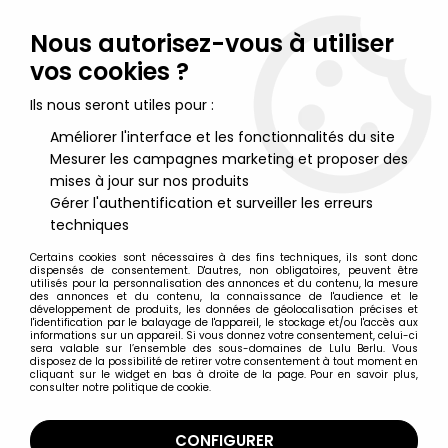
Lulu Berlu, la référence dans l'univers du jouet vintage en
France - Vente à l'international
Nous autorisez-vous à utiliser
vos cookies ?
0
Ils nous seront utiles pour :
Améliorer l'interface et les fonctionnalités du site
Mesurer les campagnes marketing et proposer des
Accueil
>
Albator
>
Albator Merchandising
>
Albator - Editions
Greantori Antenne 2 - Albator n°1
mises à jour sur nos produits
Gérer l'authentification et surveiller les erreurs
techniques
Certains cookies sont nécessaires à des fins techniques, ils sont donc
dispensés de consentement. D'autres, non obligatoires, peuvent être
utilisés pour la personnalisation des annonces et du contenu, la mesure
des annonces et du contenu, la connaissance de l'audience et le
développement de produits, les données de géolocalisation précises et
l'identification par le balayage de l'appareil, le stockage et/ou l'accès aux
informations sur un appareil. Si vous donnez votre consentement, celui-ci
sera valable sur l’ensemble des sous-domaines de Lulu Berlu. Vous
disposez de la possibilité de retirer votre consentement à tout moment en
cliquant sur le widget en bas à droite de la page. Pour en savoir plus,
consulter notre politique de cookie.
CONFIGURER