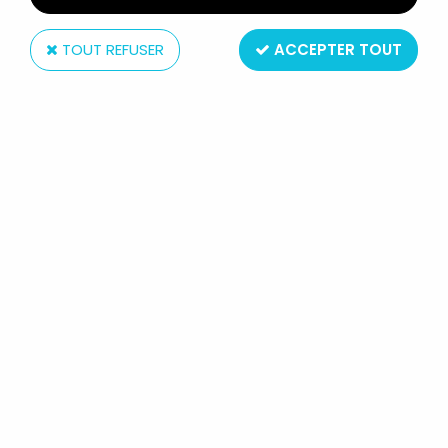
TOUT REFUSER
ACCEPTER TOUT
Greantori (Editions)
ALBATOR - EDITIONS GREANTORI
ANTENNE 2 - ALBATOR N°1