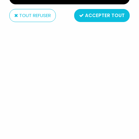
TOUT REFUSER
ACCEPTER TOUT
Ceji
ALBATOR - FIGURINE SD GARAGE
KIT - ALBATOR SUR SON TRONE