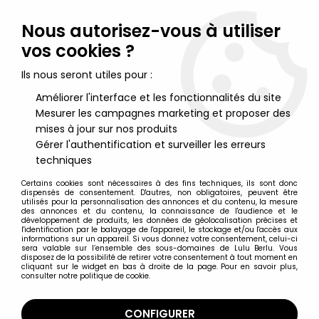
Lulu Berlu, la référence dans l'univers du jouet vintage en
France - Vente à l'international
Nous autorisez-vous à utiliser
vos cookies ?
0
Ils nous seront utiles pour :
Améliorer l'interface et les fonctionnalités du site
Mesurer les campagnes marketing et proposer des
Accueil
>
Albator
>
Albator Figurines
>
Albator - figurine SD
Garage Kit - Albator sur son trone
mises à jour sur nos produits
Gérer l'authentification et surveiller les erreurs
techniques
Certains cookies sont nécessaires à des fins techniques, ils sont donc
dispensés de consentement. D'autres, non obligatoires, peuvent être
utilisés pour la personnalisation des annonces et du contenu, la mesure
des annonces et du contenu, la connaissance de l'audience et le
développement de produits, les données de géolocalisation précises et
l'identification par le balayage de l'appareil, le stockage et/ou l'accès aux
informations sur un appareil. Si vous donnez votre consentement, celui-ci
sera valable sur l’ensemble des sous-domaines de Lulu Berlu. Vous
disposez de la possibilité de retirer votre consentement à tout moment en
cliquant sur le widget en bas à droite de la page. Pour en savoir plus,
consulter notre politique de cookie.
CONFIGURER