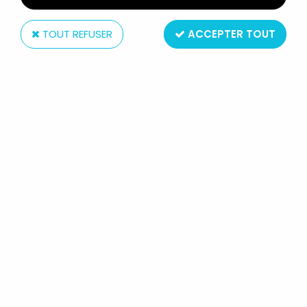
TOUT REFUSER
ACCEPTER TOUT
Bully
ALF - FIGURINE PVC BULLY - ALF EN
CHEMISE ROUGE LETS PARTY!