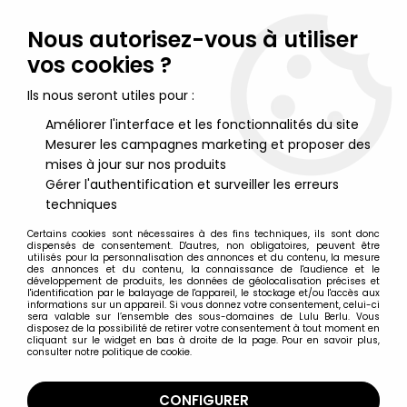
Lulu Berlu, la référence dans l'univers du jouet vintage en
France - Vente à l'international
Nous autorisez-vous à utiliser
vos cookies ?
0
Ils nous seront utiles pour :
Améliorer l'interface et les fonctionnalités du site
Mesurer les campagnes marketing et proposer des
Accueil
>
ALF
>
ALF - Figurine pvc Bully - Alf en Chemise Rouge Lets
Party!
mises à jour sur nos produits
Gérer l'authentification et surveiller les erreurs
techniques
Certains cookies sont nécessaires à des fins techniques, ils sont donc
dispensés de consentement. D'autres, non obligatoires, peuvent être
utilisés pour la personnalisation des annonces et du contenu, la mesure
des annonces et du contenu, la connaissance de l'audience et le
développement de produits, les données de géolocalisation précises et
l'identification par le balayage de l'appareil, le stockage et/ou l'accès aux
informations sur un appareil. Si vous donnez votre consentement, celui-ci
sera valable sur l’ensemble des sous-domaines de Lulu Berlu. Vous
disposez de la possibilité de retirer votre consentement à tout moment en
cliquant sur le widget en bas à droite de la page. Pour en savoir plus,
consulter notre politique de cookie.
CONFIGURER