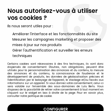
Lulu Berlu, la référence dans l'univers du jouet vintage en
France - Vente à l'international
Nous autorisez-vous à utiliser
vos cookies ?
0
Ils nous seront utiles pour :
Améliorer l'interface et les fonctionnalités du site
Mesurer les campagnes marketing et proposer des
Accueil
>
ALF
>
ALF - Peluche 90cm Parlante
mises à jour sur nos produits
Gérer l'authentification et surveiller les erreurs
techniques
Certains cookies sont nécessaires à des fins techniques, ils sont donc
dispensés de consentement. D'autres, non obligatoires, peuvent être
utilisés pour la personnalisation des annonces et du contenu, la mesure
des annonces et du contenu, la connaissance de l'audience et le
développement de produits, les données de géolocalisation précises et
l'identification par le balayage de l'appareil, le stockage et/ou l'accès aux
informations sur un appareil. Si vous donnez votre consentement, celui-ci
sera valable sur l’ensemble des sous-domaines de Lulu Berlu. Vous
disposez de la possibilité de retirer votre consentement à tout moment en
cliquant sur le widget en bas à droite de la page. Pour en savoir plus,
consulter notre politique de cookie.
CONFIGURER