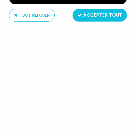
TOUT REFUSER
ACCEPTER TOUT
Coleco
ALF - PELUCHE 90CM PARLANTE
Réf. :
REF2024