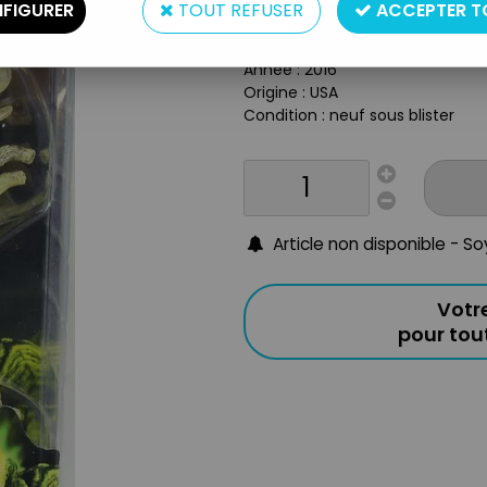
Type : Figurine Articulée
FIGURER
TOUT REFUSER
ACCEPTER T
Taille : 22 cm
Matière : Plastique
Année : 2016
Origine : USA
Condition : neuf sous blister
Article non disponible - S
Votr
pour to