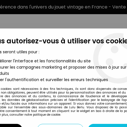
éférence dans l'univers du jouet vintage en France - Vente 
s autorisez-vous à utiliser vos cookie
s seront utiles pour :
liorer l'interface et les fonctionnalités du site
MARQUES
TYPE DE PRODUIT
PRÉCOMM
urer les campagnes marketing et proposer des mises à jour sur
duits
nt Prototype Suit)
er l'authentification et surveiller les erreurs techniques
NECA
 cookies sont nécessaires à des fins techniques, ils sont donc dispensés de cons
, non obligatoires, peuvent être utilisés pour la personnalisation des annonces et du
ALIEN - NECA - 
re des annonces et du contenu, la connaissance de l'audience et le développ
, les données de géolocalisation précises et l'identification par le balayage de l'app
PROTOTYPE SUIT)
 et/ou l'accès aux informations sur un appareil. Si vous donnez votre consentement,
lable sur l’ensemble des sous-domaines de Lulu Berlu. Vous disposez de la possib
votre consentement à tout moment en cliquant sur le widget en bas à droite de la p
 plus, consulter notre politique de cookie.
Réf. :
AR0004933