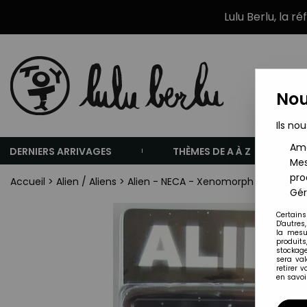
Lulu Berlu, la r
Nou
Ils nou
Amé
DERNIERS ARRIVAGES
THÈMES DE A À Z
Mes
pro
Accueil
>
Alien / Aliens
>
Alien - NECA - Xenomorph (Transluce
Gér
Certains
D'autres
la mesu
produits
stockage
sera va
retirer 
en savoir