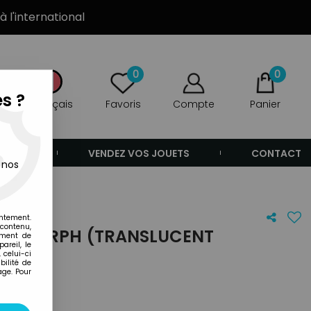
à l'international
0
0
s ?
Français
Favoris
Compte
Panier
ANDE
VENDEZ VOS JOUETS
CONTACT
 nos
entement.
 contenu,
XENOMORPH (TRANSLUCENT
ement de
areil, le
 celui-ci
ilité de
age. Pour