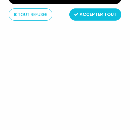
TOUT REFUSER
ACCEPTER TOUT
NECA
ALIENS GENOCIDE - NECA - RED
QUEEN MOTHER (DELUXE ACTION
FIGURE)