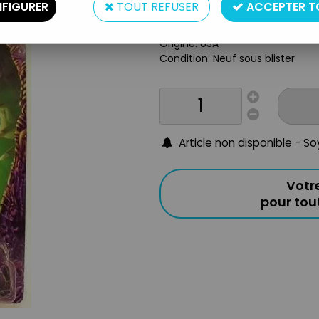
FIGURER
TOUT REFUSER
ACCEPTER T
Matière: Plastique
Année: 1998
Origine: USA
Condition: Neuf sous blister
Article non disponible - S
Votr
pour to