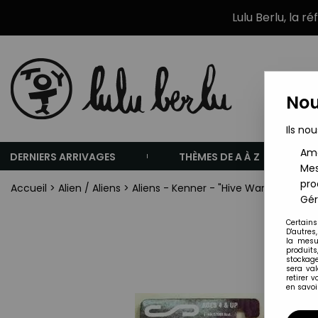
Lulu Berlu, la r
Nou
Ils nou
Amé
DERNIERS ARRIVAGES
THÈMES DE A À Z
Mes
pro
Accueil
>
Alien / Aliens
>
Aliens - Kenner - "Hive Wars" Hive War
Gér
Certains
D'autres
la mesu
produits
stockage
sera va
retirer 
en savoir