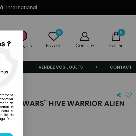
à l'international
0
0
s ?
Français
Favoris
Compte
Panier
ANDE
VENDEZ VOS JOUETS
CONTACT
 nos
entement.
 contenu,
- "HIVE WARS" HIVE WARRIOR ALIEN
ement de
areil, le
 celui-ci
ilité de
age. Pour