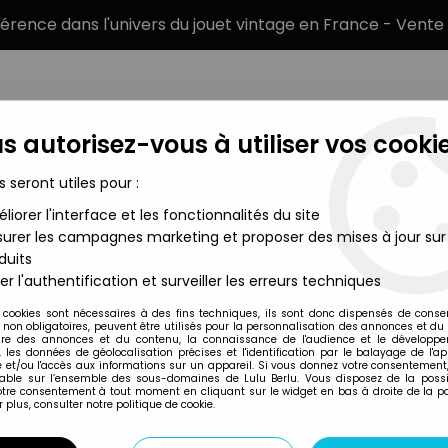
éférence dans l'univers du jouet vintage en France - Vente 
s autorisez-vous à utiliser vos cookie
s seront utiles pour :
liorer l'interface et les fonctionnalités du site
MARQUES
TYPE DE PRODUIT
PRÉCOMM
urer les campagnes marketing et proposer des mises à jour sur
duits
rior Alien
er l'authentification et surveiller les erreurs techniques
Kenner
 cookies sont nécessaires à des fins techniques, ils sont donc dispensés de cons
, non obligatoires, peuvent être utilisés pour la personnalisation des annonces et du
ALIENS - KENNER 
re des annonces et du contenu, la connaissance de l'audience et le développ
, les données de géolocalisation précises et l'identification par le balayage de l'app
 et/ou l'accès aux informations sur un appareil. Si vous donnez votre consentement,
lable sur l’ensemble des sous-domaines de Lulu Berlu. Vous disposez de la possib
votre consentement à tout moment en cliquant sur le widget en bas à droite de la p
Réf. :
REF3358
 plus, consulter notre politique de cookie.
Type: Figurine articulée
Taille: 10 cm