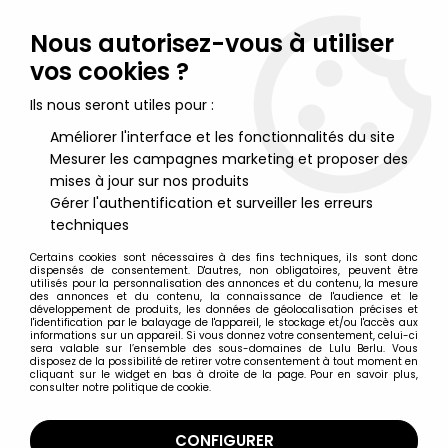
Lulu Berlu, la référence dans l'univers du jouet vintage en
France - Vente à l'international
Nous autorisez-vous à utiliser
vos cookies ?
0
Ils nous seront utiles pour :
Améliorer l'interface et les fonctionnalités du site
Mesurer les campagnes marketing et proposer des
Accueil
>
Alien / Aliens
>
Aliens - NECA - Private Ricco Frost
mises à jour sur nos produits
Gérer l'authentification et surveiller les erreurs
techniques
Certains cookies sont nécessaires à des fins techniques, ils sont donc
dispensés de consentement. D'autres, non obligatoires, peuvent être
utilisés pour la personnalisation des annonces et du contenu, la mesure
des annonces et du contenu, la connaissance de l'audience et le
développement de produits, les données de géolocalisation précises et
l'identification par le balayage de l'appareil, le stockage et/ou l'accès aux
informations sur un appareil. Si vous donnez votre consentement, celui-ci
sera valable sur l’ensemble des sous-domaines de Lulu Berlu. Vous
disposez de la possibilité de retirer votre consentement à tout moment en
cliquant sur le widget en bas à droite de la page. Pour en savoir plus,
consulter notre politique de cookie.
CONFIGURER