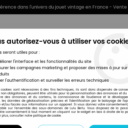
éférence dans l'univers du jouet vintage en France - Vente 
s autorisez-vous à utiliser vos cookie
s seront utiles pour :
liorer l'interface et les fonctionnalités du site
MARQUES
TYPE DE PRODUIT
PRÉCOMM
urer les campagnes marketing et proposer des mises à jour sur
duits
 sous blister)
er l'authentification et surveiller les erreurs techniques
Bandai
 cookies sont nécessaires à des fins techniques, ils sont donc dispensés de cons
, non obligatoires, peuvent être utilisés pour la personnalisation des annonces et du
ANIM'OEUF - BAND
re des annonces et du contenu, la connaissance de l'audience et le développ
, les données de géolocalisation précises et l'identification par le balayage de l'app
BLISTER)
 et/ou l'accès aux informations sur un appareil. Si vous donnez votre consentement,
lable sur l’ensemble des sous-domaines de Lulu Berlu. Vous disposez de la possib
votre consentement à tout moment en cliquant sur le widget en bas à droite de la p
 plus, consulter notre politique de cookie.
Réf. :
REF19127