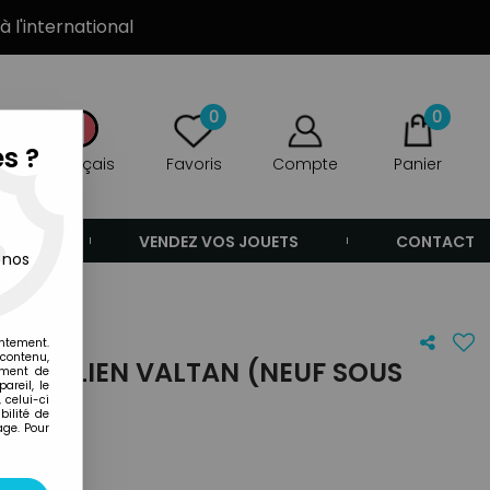
à l'international
0
0
s ?
Français
Favoris
Compte
Panier
ANDE
VENDEZ VOS JOUETS
CONTACT
 nos
entement.
 contenu,
AI - ALIEN VALTAN (NEUF SOUS
ement de
areil, le
 celui-ci
ilité de
age. Pour