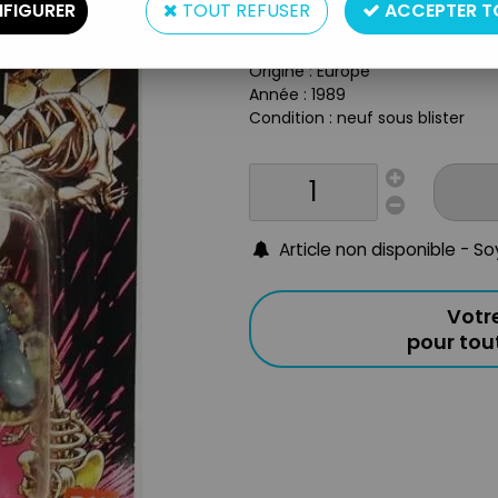
Type : figurine transformable
FIGURER
TOUT REFUSER
ACCEPTER T
Matière : plastique
Taille : 8cm
Origine : Europe
Année : 1989
Condition : neuf sous blister
Article non disponible - S
Votr
pour to