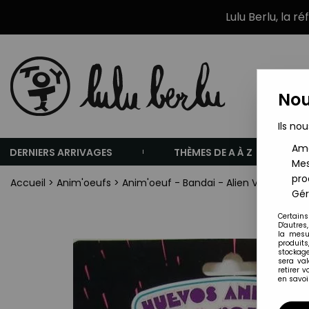
Lulu Berlu, la r
Nou
Ils nou
Amé
DERNIERS ARRIVAGES
THÈMES DE A À Z
Mes
pro
Accueil
>
Anim'oeufs
>
Anim'oeuf - Bandai - Alien Valtan (neuf
Gér
Certains
D'autres
la mesu
produits
stockage
sera va
retirer 
en savoir