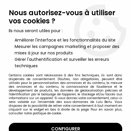
Lulu Berlu, la référence dans l'univers du jouet vintage en
France - Vente à l'international
Nous autorisez-vous à utiliser
vos cookies ?
0
Ils nous seront utiles pour :
Améliorer l'interface et les fonctionnalités du site
Mesurer les campagnes marketing et proposer des
Accueil
>
Assassin's Creed
>
Assassin's Creed - Figurine Résine
UbiSoft Hachette - Connor-Animal Spirit N°54
mises à jour sur nos produits
Gérer l'authentification et surveiller les erreurs
techniques
Certains cookies sont nécessaires à des fins techniques, ils sont donc
dispensés de consentement. D'autres, non obligatoires, peuvent être
utilisés pour la personnalisation des annonces et du contenu, la mesure
des annonces et du contenu, la connaissance de l'audience et le
développement de produits, les données de géolocalisation précises et
l'identification par le balayage de l'appareil, le stockage et/ou l'accès aux
informations sur un appareil. Si vous donnez votre consentement, celui-ci
sera valable sur l’ensemble des sous-domaines de Lulu Berlu. Vous
disposez de la possibilité de retirer votre consentement à tout moment en
cliquant sur le widget en bas à droite de la page. Pour en savoir plus,
consulter notre politique de cookie.
CONFIGURER