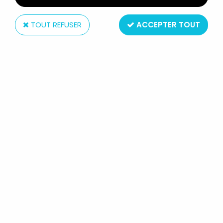
TOUT REFUSER
ACCEPTER TOUT
UBI Soft
ASSASSIN'S CREED - FIGURINE
RÉSINE UBISOFT HACHETTE -
CONNOR-ANIMAL SPIRIT N°54