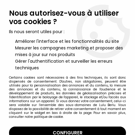
Lulu Berlu, la référence dans l'univers du jouet vintage en
France - Vente à l'international
Nous autorisez-vous à utiliser
vos cookies ?
0
Ils nous seront utiles pour :
Améliorer l'interface et les fonctionnalités du site
Mesurer les campagnes marketing et proposer des
Accueil
>
Asterix
>
Asterix Figurines
>
Asterix - Clodrey - Poupée
Astérix 35cm
mises à jour sur nos produits
Gérer l'authentification et surveiller les erreurs
techniques
Certains cookies sont nécessaires à des fins techniques, ils sont donc
dispensés de consentement. D'autres, non obligatoires, peuvent être
utilisés pour la personnalisation des annonces et du contenu, la mesure
des annonces et du contenu, la connaissance de l'audience et le
développement de produits, les données de géolocalisation précises et
l'identification par le balayage de l'appareil, le stockage et/ou l'accès aux
informations sur un appareil. Si vous donnez votre consentement, celui-ci
sera valable sur l’ensemble des sous-domaines de Lulu Berlu. Vous
disposez de la possibilité de retirer votre consentement à tout moment en
cliquant sur le widget en bas à droite de la page. Pour en savoir plus,
consulter notre politique de cookie.
CONFIGURER