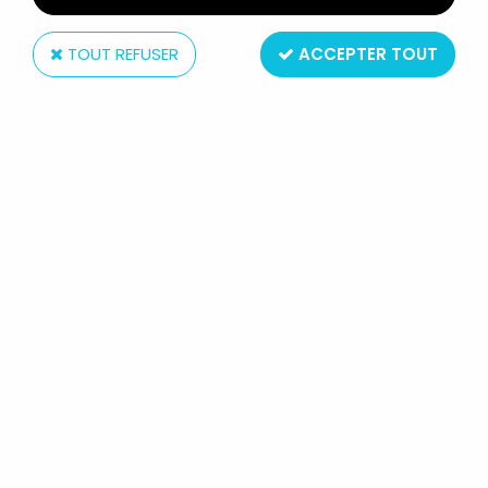
TOUT REFUSER
ACCEPTER TOUT
Clodrey
ASTERIX - CLODREY - POUPÉE
ASTÉRIX 35CM